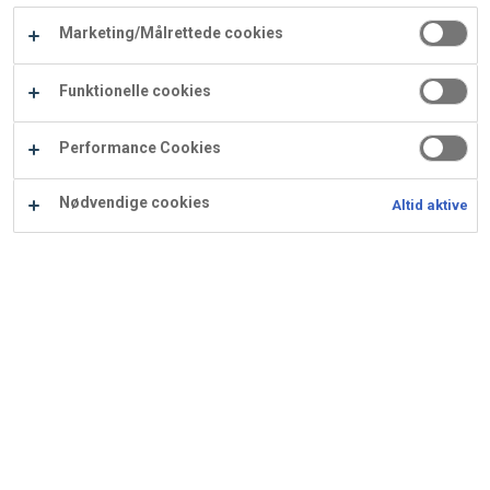
Carry
Marketing/Målrettede cookies
Procater
Waf
Vaffelexpressen
Vaffelgrossisten
ApS
Ba
Funktionelle cookies
Waffle
Performance Cookies
Supply
Nødvendige cookies
Altid aktive
Kokos makronsnitte
Ingredienser
Opskrift er beregnet til 40 stk.: