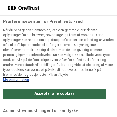
Grossister der forhandler
Søg
vores produkter
Gem dine favoritter!
Præferencecenter for Privatlivets Fred
Vores produkter forhandles kun via grossister - se
Når du besøger en hjemmeside, kan den gemme eller indhente
herunder hvilke:
oplysninger fra din browser, hovedsagelig i form af cookies. Disse
oplysninger kan handle om dig, dine præferencer, din enhed og anvendes
Lad ikke en eneste opskrift gå tabt! Opret en profil nu og
ofte til at få hjemmesiden til at fungere korrekt. Oplysningerne
identificerer normalt ikke dig direkte, men de kan give dig en mere
start din personlige samling af favoritopskrifter eller
AB
BC
Arctic
CB
personlig hjemmesideoplevelse. Du kan vælge ikke at tillade visse typer
produkter.
Catering
Catering
cookies. Klik på de forskellige overskrifter for at finde ud af mere og
Import
A/
ændre i vores standardindstillinger. Du bør dog vide, at blokering af visse
A/S
A/S
Bliv medlem af Odense Marcipan's professionelle
typer cookies kan eventuelt påvirke din oplevelse med henblik på
fællesskab og få nem adgang til dine gemte opskrifter og
hjemmesiden og de tjenester, vi kan tilbyde.
Gi
Condi
Dagrofa
produkter - når som helst, hvor som helst.
Mere information
Fullhouse
Ca
ApS
Foodservice
A/
Accepter alle cookies
Log ind
Opret profil
Hørkram
INCO
L. C.
Me
Foodservice
Cash
Lauritzen
Ho
Administrer indstillinger for samtykke
A/S
&
A/S
A/