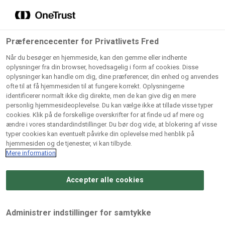
Grossister der forhandler
Søg
vores produkter
Gem dine favoritter!
Præferencecenter for Privatlivets Fred
Vores produkter forhandles kun via grossister - se
Når du besøger en hjemmeside, kan den gemme eller indhente
herunder hvilke:
oplysninger fra din browser, hovedsagelig i form af cookies. Disse
oplysninger kan handle om dig, dine præferencer, din enhed og anvendes
Lad ikke en eneste opskrift gå tabt! Opret en profil nu og
ofte til at få hjemmesiden til at fungere korrekt. Oplysningerne
identificerer normalt ikke dig direkte, men de kan give dig en mere
start din personlige samling af favoritopskrifter eller
AB
BC
Arctic
CB
personlig hjemmesideoplevelse. Du kan vælge ikke at tillade visse typer
produkter.
Catering
Catering
cookies. Klik på de forskellige overskrifter for at finde ud af mere og
Import
A/
ændre i vores standardindstillinger. Du bør dog vide, at blokering af visse
A/S
A/S
Bliv medlem af Odense Marcipan's professionelle
typer cookies kan eventuelt påvirke din oplevelse med henblik på
fællesskab og få nem adgang til dine gemte opskrifter og
hjemmesiden og de tjenester, vi kan tilbyde.
Gi
Condi
Dagrofa
produkter - når som helst, hvor som helst.
Mere information
Fullhouse
Ca
ApS
Foodservice
A/
Accepter alle cookies
Log ind
Opret profil
Hørkram
INCO
L. C.
Me
Foodservice
Cash
Lauritzen
Ho
Administrer indstillinger for samtykke
A/S
&
A/S
A/