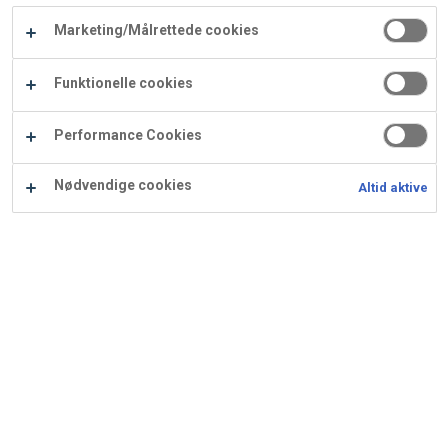
Carry
Marketing/Målrettede cookies
Procater
Waf
Vaffelexpressen
Vaffelgrossisten
ApS
Ba
Funktionelle cookies
Waffle
Performance Cookies
Supply
Nødvendige cookies
Altid aktive
Appelsinkompot
Ingredienser
Opskrift er beregnet til 700 g: