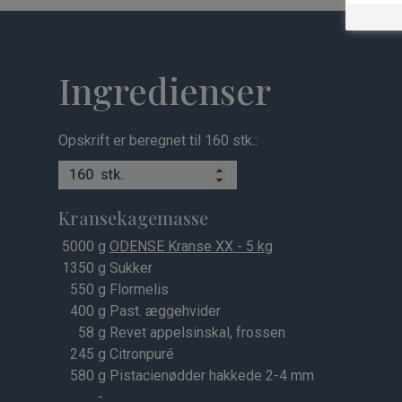
Ingredienser
Opskrift er beregnet til 160 stk.:
stk.
Kransekagemasse
5000
g
ODENSE Kranse XX - 5 kg
1350
g Sukker
550
g Flormelis
400
g Past. æggehvider
58
g Revet appelsinskal, frossen
245
g Citronpuré
580
g Pistacienødder hakkede 2-4 mm
-