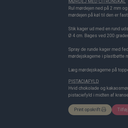
MØRDEJ MED CITRONSKAL
Rul mørdejen ned på 2 mm og 
mørdejen på køl til den er fast
Stik kager ud med en rund uds
Ø 4 cm. Bages ved 200 grader 
Spray de runde kager med fe
mørdejskagerne i plastbøtte me
Læg mørdejskagerne på toppe
PISTACIAFYLD
Hvid chokolade og kakaosmør s
pistaciefyld i midten af krans
Print opskrift
Tilføj