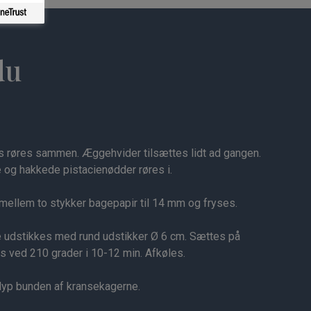
du
is røres sammen. Æggehvider tilsættes lidt ad gangen.
é og hakkede pistacienødder røres i.
ellem to stykker bagepapir til 14 mm og fryses.
udstikkes med rund udstikker Ø 6 cm. Sættes på
 ved 210 grader i 10-12 min. Afkøles.
dyp bunden af kransekagerne.