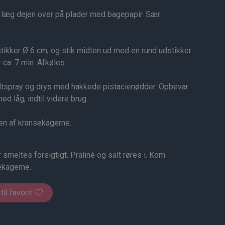
læg dejen over på plader med bagepapir. Sær
.
tikker Ø 6 cm, og stik midten ud med en rund udstikker
ca. 7 min. Afkøles.
dtspray og drys med hakkede pistacienødder. Opbevar
d låg, indtil videre brug.
n af kransekagerne.
meltes forsigtigt. Praliné og salt røres i. Kom
ekagerne.
 til favorit