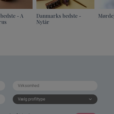
bedste - A
Danmarks bedste -
Mørdej
rus
Nytår