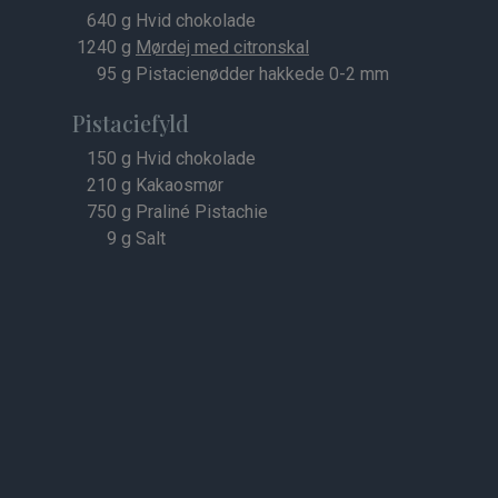
640
g Hvid chokolade
1240
g
Mørdej med citronskal
95
g Pistacienødder hakkede 0-2 mm
Pistaciefyld
150
g Hvid chokolade
210
g Kakaosmør
750
g Praliné Pistachie
9
g Salt