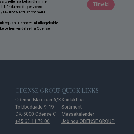
fessionelle må behandle mine
Tilmeld
il. Når du modtager vores
yseværktøjer til at optimere
tik
og kan til enhver tid tilbagekalde
nkelte henvendelse fra Odense
ODENSE GROUP
QUICK LINKS
Odense Marcipan A/S
Kontakt os
Toldbodgade 9-19
Sortiment
DK-5000 Odense C
Messekalender
+45 63 11 72 00
Job hos ODENSE GROUP