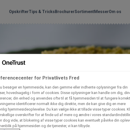
handler vores produkte
Søg
Opskrifter
Tips & Tricks
Brochurer
Sortiment
Messer
Om os
nder hvilke:
Gem dine favoritter!
Arctic Import
BC Catering A/S
Lad ikke en eneste opskrift gå tabt! Opret en profil nu og start di
personlige samling af favoritopskrifter eller produkter.
liv medlem af Odense Marcipan's professionelle fællesskab og 
Dagrofa Foodservice
Fullhouse
ferencecenter for Privatlivets Fred
em adgang til dine gemte opskrifter og produkter - når som hels
hvor som helst.
u besøger en hjemmeside, kan den gemme eller indhente oplysninger fra din
er, hovedsagelig i form af cookies. Disse oplysninger kan handle om dig, din
INCO Cash & Carry
L. C. Lauritzen A/
rencer, din enhed og anvendes ofte til at få hjemmesiden til at fungere korrekt
ningerne identificerer normalt ikke dig direkte, men de kan give dig en mere
Log ind
Opret profil
nlig hjemmesideoplevelse. Du kan vælge ikke at tillade visse typer cookies. Kl
rskellige overskrifter for at finde ud af mere og ændre i vores standardindstilli
Vaffelexpressen
Vaffelgrossisten
r dog vide, at blokering af visse typer cookies kan eventuelt påvirke din oplev
enblik på hjemmesiden og de tjenester, vi kan tilbyde.