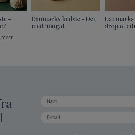
te -
Danmarks bedste - Den
Danmarks 
on"
med nougat
drop of cit
klæder
fra
l