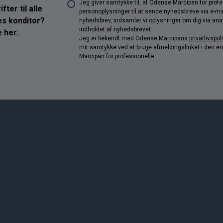
Jeg giver samtykke til, at Odense Marcipan for pro
ter til alle
personoplysninger til at sende nyhedsbreve via e-ma
res konditor?
nyhedsbrev, indsamler vi oplysninger om dig via anal
indholdet af nyhedsbrevet.
 her.
Jeg er bekendt med Odense Marcipans
privatlivspoli
mit samtykke ved at bruge afmeldingslinket i den e
Marcipan for professionelle.