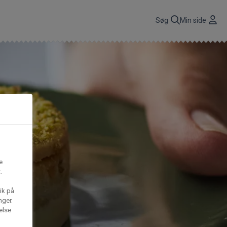
r
Søg
Min side
CBP A/S
n
få
Gima Catering A/S
t,
e
S
Mega House A/S
.
ik på
nger.
Waffle Barons
else