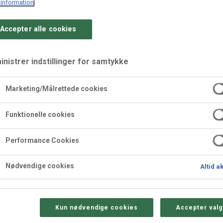
information
Accepter alle cookies
nistrer indstillinger for samtykke
Marketing/Målrettede cookies
"A pond of pistachio"
Funktionelle cookies
ge med citronsmag, cremet pistaciefyld og en dekorativ mørdejs
Performance Cookies
Andersen Bakery, som vandt
andenpladsen i konkurrencen 
Nødvendige cookies
Altid a
perfekt til festlige lejligheder, højtider eller som en raffineret
Kun nødvendige cookies
Accepter valg