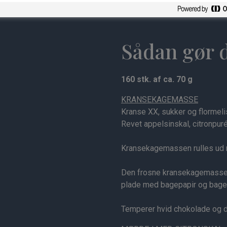
Sådan gør 
160 stk. af ca. 70 g
KRANSEKAGEMASSE
Kranse XX, sukker og flormel
Revet appelsinskal, citronpur
Kransekagemassen rulles ud m
Den frosne kransekagemasse 
plade med bagepapir og bages
Temperer hvid chokolade og 