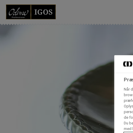
Grossister der for
Vores produkter forhandles kun via grossister - se heru
AB Catering A/S
Condi ApS
B
Præ
n
Når d
brows
Hørkram Foodservice A/S
præfe
Oplys
perso
de fo
Procater ApS
Du bø
med h