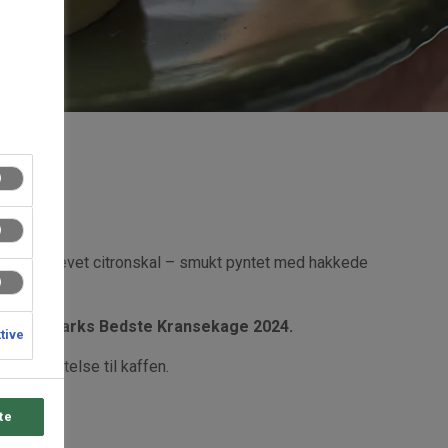
ring med revet citronskal – smukt pyntet med hakkede
om Danmarks Bedste Kransekage 2024.
ktive
 sød fristelse til kaffen.
te