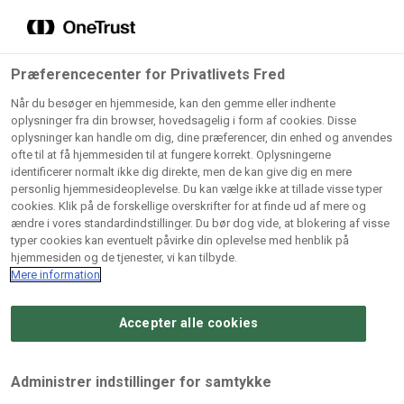
Grossister der forhandler
Søg
vores produkter
Gem dine favoritter!
Præferencecenter for Privatlivets Fred
Vores produkter forhandles kun via grossister - se
Når du besøger en hjemmeside, kan den gemme eller indhente
herunder hvilke:
oplysninger fra din browser, hovedsagelig i form af cookies. Disse
oplysninger kan handle om dig, dine præferencer, din enhed og anvendes
Lad ikke en eneste opskrift gå tabt! Opret en profil nu og
ofte til at få hjemmesiden til at fungere korrekt. Oplysningerne
identificerer normalt ikke dig direkte, men de kan give dig en mere
start din personlige samling af favoritopskrifter eller
AB
BC
Arctic
CB
personlig hjemmesideoplevelse. Du kan vælge ikke at tillade visse typer
produkter.
Catering
Catering
cookies. Klik på de forskellige overskrifter for at finde ud af mere og
Import
A/
ændre i vores standardindstillinger. Du bør dog vide, at blokering af visse
A/S
A/S
Bliv medlem af Odense Marcipan's professionelle
typer cookies kan eventuelt påvirke din oplevelse med henblik på
fællesskab og få nem adgang til dine gemte opskrifter og
hjemmesiden og de tjenester, vi kan tilbyde.
Gi
Condi
Dagrofa
produkter - når som helst, hvor som helst.
Mere information
Fullhouse
Ca
ApS
Foodservice
A/
Accepter alle cookies
Log ind
Opret profil
Hørkram
INCO
L. C.
Me
Foodservice
Cash
Lauritzen
Ho
Administrer indstillinger for samtykke
A/S
&
A/S
A/