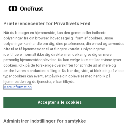
Grossister der forhandler
Søg
vores produkter
Gem dine favoritter!
Præferencecenter for Privatlivets Fred
Vores produkter forhandles kun via grossister - se
Når du besøger en hjemmeside, kan den gemme eller indhente
herunder hvilke:
oplysninger fra din browser, hovedsagelig i form af cookies. Disse
oplysninger kan handle om dig, dine præferencer, din enhed og anvendes
Lad ikke en eneste opskrift gå tabt! Opret en profil nu og
ofte til at få hjemmesiden til at fungere korrekt. Oplysningerne
identificerer normalt ikke dig direkte, men de kan give dig en mere
start din personlige samling af favoritopskrifter eller
AB
BC
Arctic
CB
personlig hjemmesideoplevelse. Du kan vælge ikke at tillade visse typer
produkter.
Catering
Catering
cookies. Klik på de forskellige overskrifter for at finde ud af mere og
Import
A/
ændre i vores standardindstillinger. Du bør dog vide, at blokering af visse
A/S
A/S
Bliv medlem af Odense Marcipan's professionelle
typer cookies kan eventuelt påvirke din oplevelse med henblik på
fællesskab og få nem adgang til dine gemte opskrifter og
hjemmesiden og de tjenester, vi kan tilbyde.
Gi
Condi
Dagrofa
produkter - når som helst, hvor som helst.
Mere information
Fullhouse
Ca
ApS
Foodservice
A/
Accepter alle cookies
Log ind
Opret profil
Hørkram
INCO
L. C.
Me
Foodservice
Cash
Lauritzen
Ho
Administrer indstillinger for samtykke
A/S
&
A/S
A/