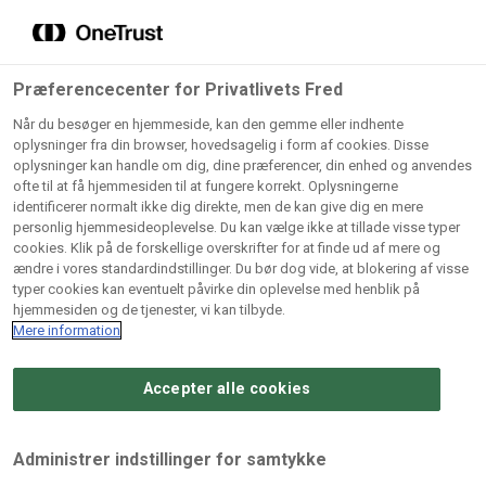
Grossister der forhandler
Søg
vores produkter
Gem dine favoritter!
Præferencecenter for Privatlivets Fred
Vores produkter forhandles kun via grossister - se
Når du besøger en hjemmeside, kan den gemme eller indhente
herunder hvilke:
oplysninger fra din browser, hovedsagelig i form af cookies. Disse
oplysninger kan handle om dig, dine præferencer, din enhed og anvendes
Lad ikke en eneste opskrift gå tabt! Opret en profil nu og
ofte til at få hjemmesiden til at fungere korrekt. Oplysningerne
identificerer normalt ikke dig direkte, men de kan give dig en mere
start din personlige samling af favoritopskrifter eller
AB
BC
Arctic
CB
personlig hjemmesideoplevelse. Du kan vælge ikke at tillade visse typer
produkter.
Catering
Catering
cookies. Klik på de forskellige overskrifter for at finde ud af mere og
Import
A/
ændre i vores standardindstillinger. Du bør dog vide, at blokering af visse
A/S
A/S
Bliv medlem af Odense Marcipan's professionelle
typer cookies kan eventuelt påvirke din oplevelse med henblik på
fællesskab og få nem adgang til dine gemte opskrifter og
hjemmesiden og de tjenester, vi kan tilbyde.
Gi
Condi
Dagrofa
produkter - når som helst, hvor som helst.
Mere information
Fullhouse
Ca
ApS
Foodservice
A/
Accepter alle cookies
Log ind
Opret profil
Hørkram
INCO
L. C.
Me
Foodservice
Cash
Lauritzen
Ho
Administrer indstillinger for samtykke
A/S
&
A/S
A/