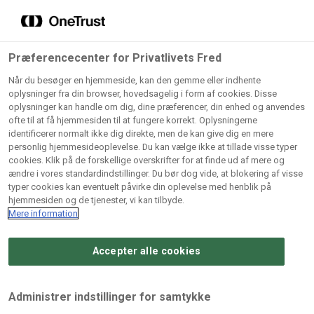
Grossister der forhandler
Søg
vores produkter
Gem dine favoritter!
Præferencecenter for Privatlivets Fred
Vores produkter forhandles kun via grossister - se
Når du besøger en hjemmeside, kan den gemme eller indhente
herunder hvilke:
oplysninger fra din browser, hovedsagelig i form af cookies. Disse
oplysninger kan handle om dig, dine præferencer, din enhed og anvendes
Lad ikke en eneste opskrift gå tabt! Opret en profil nu og
ofte til at få hjemmesiden til at fungere korrekt. Oplysningerne
identificerer normalt ikke dig direkte, men de kan give dig en mere
start din personlige samling af favoritopskrifter eller
AB
BC
Arctic
CB
personlig hjemmesideoplevelse. Du kan vælge ikke at tillade visse typer
produkter.
Catering
Catering
cookies. Klik på de forskellige overskrifter for at finde ud af mere og
Import
A/
ændre i vores standardindstillinger. Du bør dog vide, at blokering af visse
A/S
A/S
Bliv medlem af Odense Marcipan's professionelle
typer cookies kan eventuelt påvirke din oplevelse med henblik på
fællesskab og få nem adgang til dine gemte opskrifter og
hjemmesiden og de tjenester, vi kan tilbyde.
Gi
Condi
Dagrofa
produkter - når som helst, hvor som helst.
Mere information
Fullhouse
Ca
ApS
Foodservice
A/
Accepter alle cookies
Log ind
Opret profil
Hørkram
INCO
L. C.
Me
Foodservice
Cash
Lauritzen
Ho
Administrer indstillinger for samtykke
A/S
&
A/S
A/