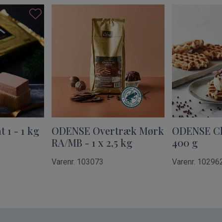
1 - 1 kg
ODENSE Overtræk Mørk
ODENSE C
RA/MB - 1 x 2,5 kg
400 g
Varenr. 103073
Varenr. 10296