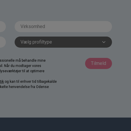
fessionelle må behandle mine
Tilmeld
il. Når du modtager vores
yseværktøjer til at optimere
tik
og kan til enhver tid tilbagekalde
nkelte henvendelse fra Odense