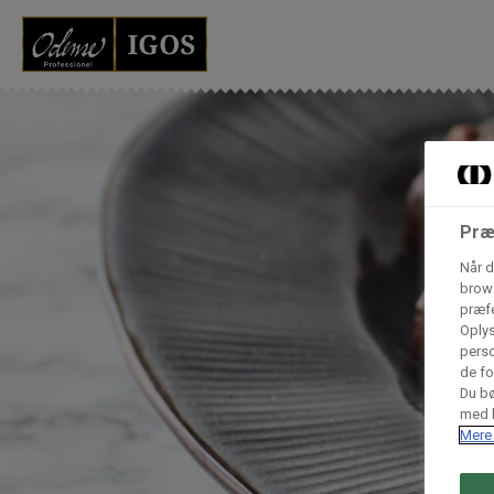
Grossister der for
Vores produkter forhandles kun via grossister - se heru
AB Catering A/S
Præ
Når d
Condi ApS
B
brows
n
præfe
Oplys
perso
Hørkram Foodservice A/S
de fo
Du bø
med h
Mere 
Procater ApS