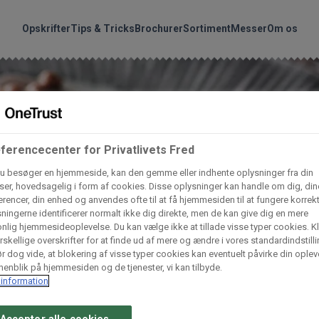
handler vores produkte
Søg
Opskrifter
Tips & Tricks
Brochurer
Sortiment
Messer
Om os
nder hvilke:
Gem dine favoritter!
Arctic Import
BC Catering A/S
Lad ikke en eneste opskrift gå tabt! Opret en profil nu og start di
ferencecenter for Privatlivets Fred
personlige samling af favoritopskrifter eller produkter.
u besøger en hjemmeside, kan den gemme eller indhente oplysninger fra din
liv medlem af Odense Marcipan's professionelle fællesskab og 
Dagrofa Foodservice
Fullhouse
er, hovedsagelig i form af cookies. Disse oplysninger kan handle om dig, din
em adgang til dine gemte opskrifter og produkter - når som hels
rencer, din enhed og anvendes ofte til at få hjemmesiden til at fungere korrekt
hvor som helst.
ningerne identificerer normalt ikke dig direkte, men de kan give dig en mere
nlig hjemmesideoplevelse. Du kan vælge ikke at tillade visse typer cookies. Kl
INCO Cash & Carry
L. C. Lauritzen A/
rskellige overskrifter for at finde ud af mere og ændre i vores standardindstilli
r dog vide, at blokering af visse typer cookies kan eventuelt påvirke din oplev
Log ind
Opret profil
enblik på hjemmesiden og de tjenester, vi kan tilbyde.
information
Vaffelexpressen
Vaffelgrossisten