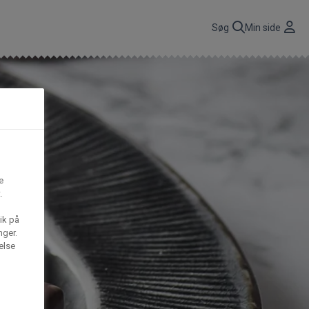
r
Søg
Min side
CBP A/S
n
få
Gima Catering A/S
e
t,
.
ik på
S
Mega House A/S
nger.
else
Waffle Barons