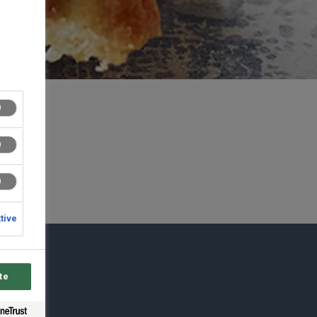
ktive
du
te