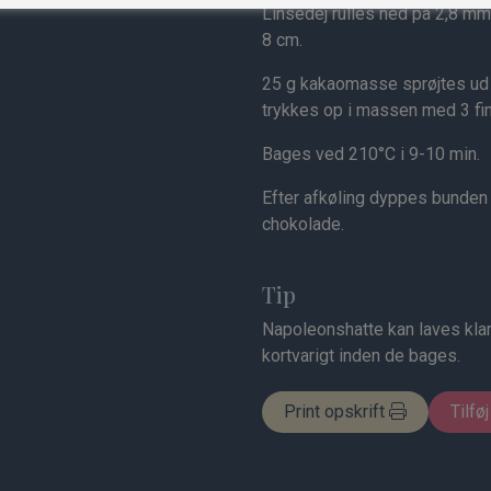
Linsedej rulles ned på 2,8 mm
8 cm.
25 g kakaomasse sprøjtes ud 
trykkes op i massen med 3 fin
Bages ved 210°C i 9-10 min.
Efter afkøling dyppes bunden
chokolade.
Tip
Napoleonshatte kan laves klar
kortvarigt inden de bages.
Print opskrift
Tilføj