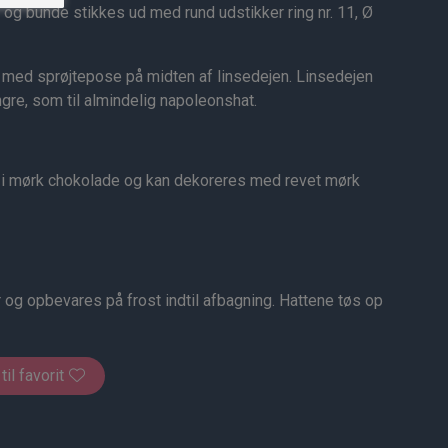
 og bunde stikkes ud med rund udstikker ring nr. 11, Ø
med sprøjtepose på midten af linsedejen. Linsedejen
gre, som til almindelig napoleonshat.
 i mørk chokolade og kan dekoreres med revet mørk
 og opbevares på frost indtil afbagning. Hattene tøs op
 til favorit