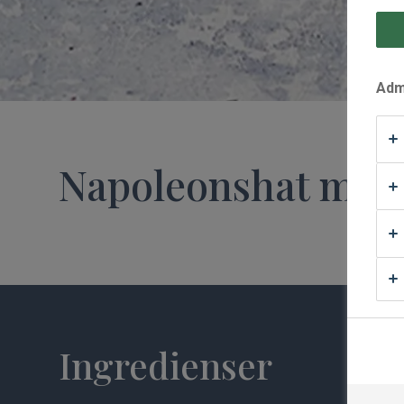
Waffle Supply
Admi
Napoleonshat med
Ingredienser