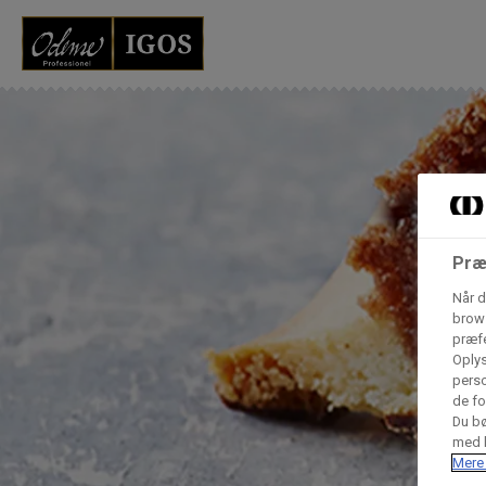
Grossister der for
Vores produkter forhandles kun via grossister - se heru
AB Catering A/S
Præ
Condi ApS
B
n
Når d
brows
præfe
Hørkram Foodservice A/S
Oplys
perso
de fo
Du bø
Procater ApS
med h
Mere 