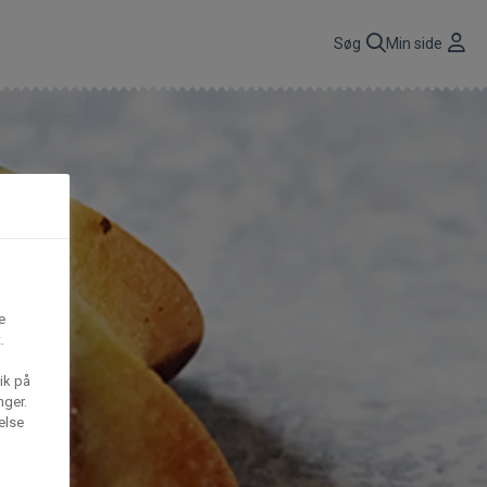
r
Søg
Min side
CBP A/S
n
få
Gima Catering A/S
t,
e
.
S
Mega House A/S
ik på
nger.
else
Waffle Barons