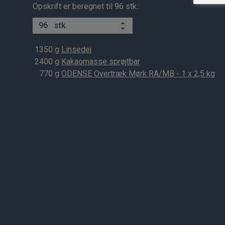
Opskrift er beregnet til 96 stk.:
stk.
1350
g
Linsedej
2400
g
Kakaomasse sprøjtbar
770
g
ODENSE Overtræk Mørk RA/MB - 1 x 2,5 kg