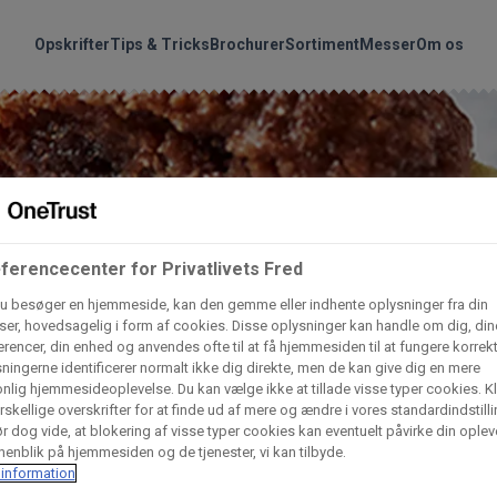
handler vores produkte
Søg
Opskrifter
Tips & Tricks
Brochurer
Sortiment
Messer
Om os
nder hvilke:
Gem dine favoritter!
Arctic Import
BC Catering A/S
Lad ikke en eneste opskrift gå tabt! Opret en profil nu og start di
personlige samling af favoritopskrifter eller produkter.
ferencecenter for Privatlivets Fred
liv medlem af Odense Marcipan's professionelle fællesskab og 
Dagrofa Foodservice
Fullhouse
em adgang til dine gemte opskrifter og produkter - når som hels
u besøger en hjemmeside, kan den gemme eller indhente oplysninger fra din
er, hovedsagelig i form af cookies. Disse oplysninger kan handle om dig, din
hvor som helst.
rencer, din enhed og anvendes ofte til at få hjemmesiden til at fungere korrekt
INCO Cash & Carry
L. C. Lauritzen A/
ningerne identificerer normalt ikke dig direkte, men de kan give dig en mere
nlig hjemmesideoplevelse. Du kan vælge ikke at tillade visse typer cookies. Kl
Log ind
Opret profil
rskellige overskrifter for at finde ud af mere og ændre i vores standardindstilli
r dog vide, at blokering af visse typer cookies kan eventuelt påvirke din oplev
Vaffelexpressen
Vaffelgrossisten
enblik på hjemmesiden og de tjenester, vi kan tilbyde.
information