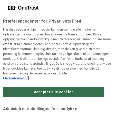
Grossister der forhandler
Søg
vores produkter
Gem dine favoritter!
Præferencecenter for Privatlivets Fred
Vores produkter forhandles kun via grossister - se
Når du besøger en hjemmeside, kan den gemme eller indhente
herunder hvilke:
oplysninger fra din browser, hovedsagelig i form af cookies. Disse
oplysninger kan handle om dig, dine præferencer, din enhed og anvendes
Lad ikke en eneste opskrift gå tabt! Opret en profil nu og
ofte til at få hjemmesiden til at fungere korrekt. Oplysningerne
identificerer normalt ikke dig direkte, men de kan give dig en mere
start din personlige samling af favoritopskrifter eller
AB
BC
Arctic
CB
personlig hjemmesideoplevelse. Du kan vælge ikke at tillade visse typer
produkter.
Catering
Catering
cookies. Klik på de forskellige overskrifter for at finde ud af mere og
Import
A/
ændre i vores standardindstillinger. Du bør dog vide, at blokering af visse
A/S
A/S
Bliv medlem af Odense Marcipan's professionelle
typer cookies kan eventuelt påvirke din oplevelse med henblik på
fællesskab og få nem adgang til dine gemte opskrifter og
hjemmesiden og de tjenester, vi kan tilbyde.
Gi
Condi
Dagrofa
produkter - når som helst, hvor som helst.
Mere information
Fullhouse
Ca
ApS
Foodservice
A/
Accepter alle cookies
Log ind
Opret profil
Hørkram
INCO
L. C.
Me
Foodservice
Cash
Lauritzen
Ho
Administrer indstillinger for samtykke
A/S
&
A/S
A/