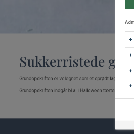
Waffle Supply
Admi
Sukkerristede græ
Grundopskriften er velegnet som et sprødt lag på bagt
Grundopskriften indgår bl.a. i Halloween tærten 2025.