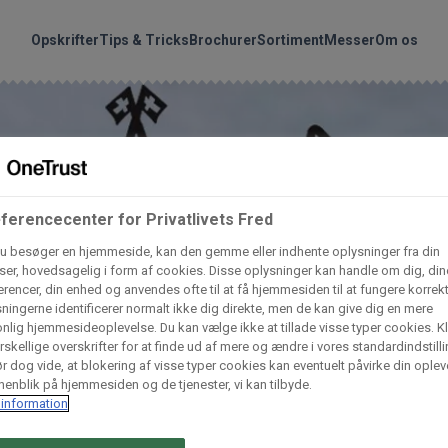
handler vores produkte
Søg
Opskrifter
Tips & Tricks
Brochurer
Sortiment
Messer
Om os
nder hvilke:
Gem dine favoritter!
Arctic Import
BC Catering A/S
Lad ikke en eneste opskrift gå tabt! Opret en profil nu og start di
personlige samling af favoritopskrifter eller produkter.
ferencecenter for Privatlivets Fred
liv medlem af Odense Marcipan's professionelle fællesskab og 
Dagrofa Foodservice
Fullhouse
u besøger en hjemmeside, kan den gemme eller indhente oplysninger fra din
er, hovedsagelig i form af cookies. Disse oplysninger kan handle om dig, din
em adgang til dine gemte opskrifter og produkter - når som hels
rencer, din enhed og anvendes ofte til at få hjemmesiden til at fungere korrekt
hvor som helst.
ningerne identificerer normalt ikke dig direkte, men de kan give dig en mere
INCO Cash & Carry
L. C. Lauritzen A/
nlig hjemmesideoplevelse. Du kan vælge ikke at tillade visse typer cookies. Kl
rskellige overskrifter for at finde ud af mere og ændre i vores standardindstilli
Log ind
Opret profil
r dog vide, at blokering af visse typer cookies kan eventuelt påvirke din oplev
enblik på hjemmesiden og de tjenester, vi kan tilbyde.
Vaffelexpressen
Vaffelgrossisten
information