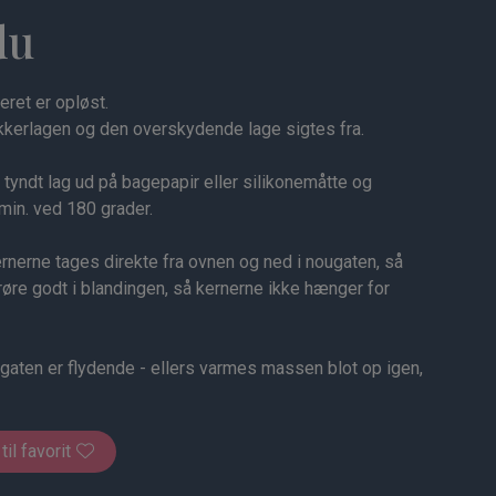
du
eret er opløst.
kerlagen og den overskydende lage sigtes fra.
tyndt lag ud på bagepapir eller silikonemåtte og
min. ved 180 grader.
nerne tages direkte fra ovnen og ned i nougaten, så
røre godt i blandingen, så kernerne ikke hænger for
ten er flydende - ellers varmes massen blot op igen,
 til favorit