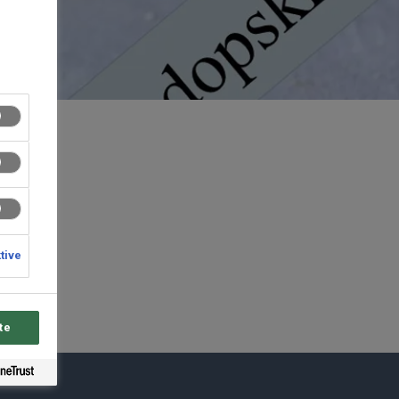
at
ktive
te