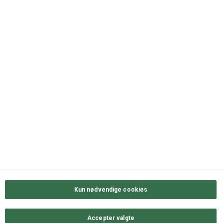
DK-5000 Odense C
+45 63 11 72 00
QUICK LINKS
Kontakt os
Sortiment
Messekalender
Job hos ODENSE GROUP
Privatlivs- & cookiepolitik
Kun nødvendige cookies
Accepter valgte