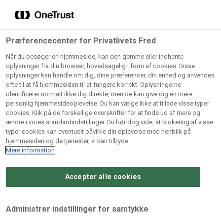
Grossister der forhandler
Søg
vores produkter
Gem dine favoritter!
Præferencecenter for Privatlivets Fred
Vores produkter forhandles kun via grossister - se
Når du besøger en hjemmeside, kan den gemme eller indhente
herunder hvilke:
oplysninger fra din browser, hovedsagelig i form af cookies. Disse
oplysninger kan handle om dig, dine præferencer, din enhed og anvendes
Lad ikke en eneste opskrift gå tabt! Opret en profil nu og
ofte til at få hjemmesiden til at fungere korrekt. Oplysningerne
identificerer normalt ikke dig direkte, men de kan give dig en mere
start din personlige samling af favoritopskrifter eller
AB
BC
Arctic
CB
personlig hjemmesideoplevelse. Du kan vælge ikke at tillade visse typer
produkter.
Catering
Catering
cookies. Klik på de forskellige overskrifter for at finde ud af mere og
Import
A/
ændre i vores standardindstillinger. Du bør dog vide, at blokering af visse
A/S
A/S
Bliv medlem af Odense Marcipan's professionelle
typer cookies kan eventuelt påvirke din oplevelse med henblik på
fællesskab og få nem adgang til dine gemte opskrifter og
hjemmesiden og de tjenester, vi kan tilbyde.
Gi
Condi
Dagrofa
produkter - når som helst, hvor som helst.
Mere information
Fullhouse
Ca
ApS
Foodservice
A/
Accepter alle cookies
Log ind
Opret profil
Hørkram
INCO
L. C.
Me
Foodservice
Cash
Lauritzen
Ho
Administrer indstillinger for samtykke
A/S
&
A/S
A/