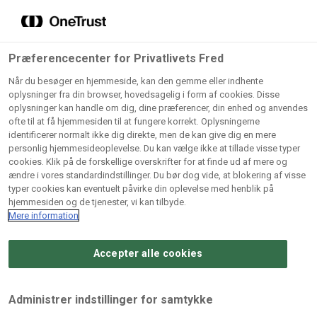
Grossister der forhandler
Søg
vores produkter
Gem dine favoritter!
Præferencecenter for Privatlivets Fred
Vores produkter forhandles kun via grossister - se
Når du besøger en hjemmeside, kan den gemme eller indhente
herunder hvilke:
oplysninger fra din browser, hovedsagelig i form af cookies. Disse
oplysninger kan handle om dig, dine præferencer, din enhed og anvendes
Lad ikke en eneste opskrift gå tabt! Opret en profil nu og
ofte til at få hjemmesiden til at fungere korrekt. Oplysningerne
identificerer normalt ikke dig direkte, men de kan give dig en mere
start din personlige samling af favoritopskrifter eller
AB
BC
Arctic
CB
personlig hjemmesideoplevelse. Du kan vælge ikke at tillade visse typer
produkter.
Catering
Catering
cookies. Klik på de forskellige overskrifter for at finde ud af mere og
Import
A/
ændre i vores standardindstillinger. Du bør dog vide, at blokering af visse
A/S
A/S
Bliv medlem af Odense Marcipan's professionelle
typer cookies kan eventuelt påvirke din oplevelse med henblik på
fællesskab og få nem adgang til dine gemte opskrifter og
hjemmesiden og de tjenester, vi kan tilbyde.
Gi
Condi
Dagrofa
produkter - når som helst, hvor som helst.
Mere information
Fullhouse
Ca
ApS
Foodservice
A/
Accepter alle cookies
Log ind
Opret profil
Hørkram
INCO
L. C.
Me
Foodservice
Cash
Lauritzen
Ho
Administrer indstillinger for samtykke
A/S
&
A/S
A/