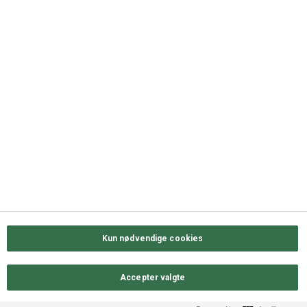
+45 63 11 72 00
QUICK LINKS
Kontakt os
Sortiment
Messekalender
Job hos ODENSE GROUP
Privatlivs- & cookiepolitik
Kun nødvendige cookies
Accepter valgte