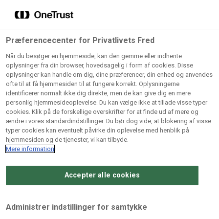
Grossister der forhandler
Søg
vores produkter
Gem dine favoritter!
Præferencecenter for Privatlivets Fred
Vores produkter forhandles kun via grossister - se
Når du besøger en hjemmeside, kan den gemme eller indhente
herunder hvilke:
oplysninger fra din browser, hovedsagelig i form af cookies. Disse
oplysninger kan handle om dig, dine præferencer, din enhed og anvendes
Lad ikke en eneste opskrift gå tabt! Opret en profil nu og
ofte til at få hjemmesiden til at fungere korrekt. Oplysningerne
identificerer normalt ikke dig direkte, men de kan give dig en mere
start din personlige samling af favoritopskrifter eller
AB
BC
Arctic
CB
personlig hjemmesideoplevelse. Du kan vælge ikke at tillade visse typer
produkter.
Catering
Catering
cookies. Klik på de forskellige overskrifter for at finde ud af mere og
Import
A/
ændre i vores standardindstillinger. Du bør dog vide, at blokering af visse
A/S
A/S
Bliv medlem af Odense Marcipan's professionelle
typer cookies kan eventuelt påvirke din oplevelse med henblik på
fællesskab og få nem adgang til dine gemte opskrifter og
hjemmesiden og de tjenester, vi kan tilbyde.
Gi
Condi
Dagrofa
produkter - når som helst, hvor som helst.
Mere information
Fullhouse
Ca
ApS
Foodservice
A/
Accepter alle cookies
Log ind
Opret profil
Hørkram
INCO
L. C.
Me
Foodservice
Cash
Lauritzen
Ho
Administrer indstillinger for samtykke
A/S
&
A/S
A/