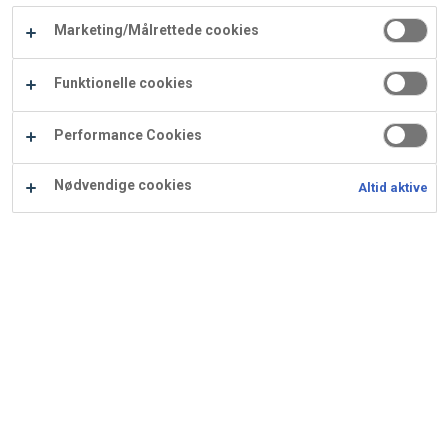
Carry
Marketing/Målrettede cookies
Procater
Waf
Vaffelexpressen
Vaffelgrossisten
ApS
Ba
Funktionelle cookies
Waffle
Performance Cookies
Supply
Nødvendige cookies
Altid aktive
Den enkle - Rabarbertærte
med kompot og
kokoscrumble
Ingredienser