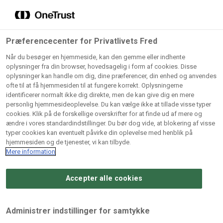
Grossister der forhandler
Søg
vores produkter
Gem dine favoritter!
Præferencecenter for Privatlivets Fred
Vores produkter forhandles kun via grossister - se
Når du besøger en hjemmeside, kan den gemme eller indhente
herunder hvilke:
oplysninger fra din browser, hovedsagelig i form af cookies. Disse
oplysninger kan handle om dig, dine præferencer, din enhed og anvendes
Lad ikke en eneste opskrift gå tabt! Opret en profil nu og
ofte til at få hjemmesiden til at fungere korrekt. Oplysningerne
identificerer normalt ikke dig direkte, men de kan give dig en mere
start din personlige samling af favoritopskrifter eller
AB
BC
Arctic
CB
personlig hjemmesideoplevelse. Du kan vælge ikke at tillade visse typer
produkter.
Catering
Catering
cookies. Klik på de forskellige overskrifter for at finde ud af mere og
Import
A/
ændre i vores standardindstillinger. Du bør dog vide, at blokering af visse
A/S
A/S
Bliv medlem af Odense Marcipan's professionelle
typer cookies kan eventuelt påvirke din oplevelse med henblik på
fællesskab og få nem adgang til dine gemte opskrifter og
hjemmesiden og de tjenester, vi kan tilbyde.
Gi
Condi
Dagrofa
produkter - når som helst, hvor som helst.
Mere information
Fullhouse
Ca
ApS
Foodservice
A/
Accepter alle cookies
Log ind
Opret profil
Hørkram
INCO
L. C.
Me
Foodservice
Cash
Lauritzen
Ho
Administrer indstillinger for samtykke
A/S
&
A/S
A/