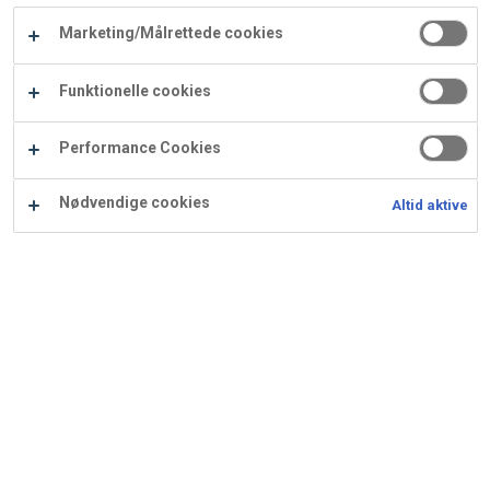
Carry
Marketing/Målrettede cookies
Procater
Waf
Vaffelexpressen
Vaffelgrossisten
ApS
Ba
Funktionelle cookies
Waffle
Performance Cookies
Supply
Nødvendige cookies
Altid aktive
Den opgraderede -
Rabarbertærte med broken
gel
Ingredienser