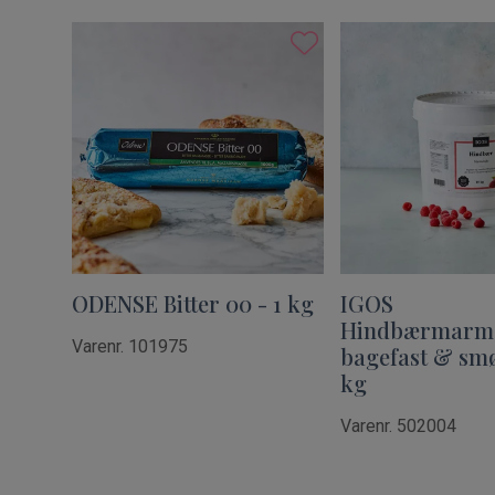
ODENSE Bitter 00 - 1 kg
IGOS
Hindbærmarme
Varenr. 101975
bagefast & smø
kg
Varenr. 502004