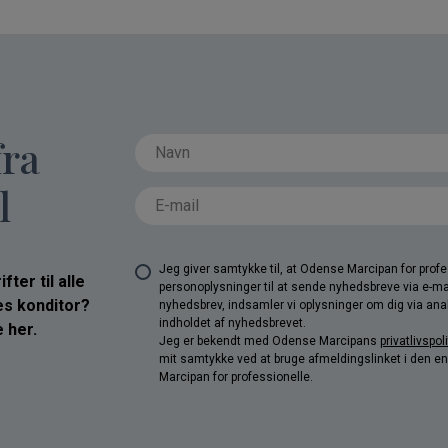
fra
l
Jeg giver samtykke til, at Odense Marcipan for pro
ter til alle
personoplysninger til at sende nyhedsbreve via e-ma
res konditor?
nyhedsbrev, indsamler vi oplysninger om dig via anal
indholdet af nyhedsbrevet.
 her.
Jeg er bekendt med Odense Marcipans
privatlivspoli
mit samtykke ved at bruge afmeldingslinket i den e
Marcipan for professionelle.