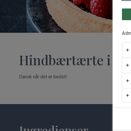
Waffle Supply
Admi
Hindbærtærte i rød
Dansk når det er bedst!
Ingredienser