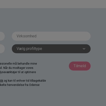
fessionelle må behandle mine
Tilmeld
il. Når du modtager vores
yseværktøjer til at optimere
tik
og kan til enhver tid tilbagekalde
nkelte henvendelse fra Odense