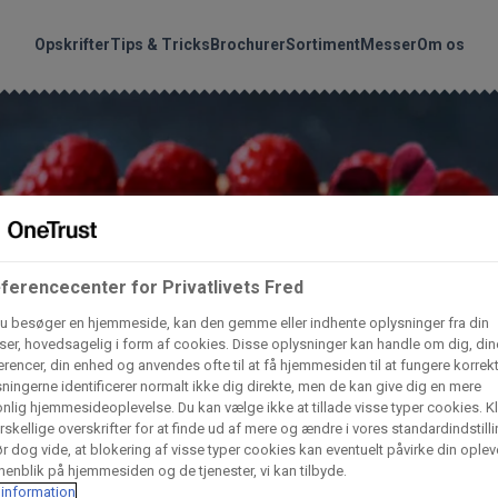
handler vores produkte
Søg
Opskrifter
Tips & Tricks
Brochurer
Sortiment
Messer
Om os
nder hvilke:
Gem dine favoritter!
Arctic Import
BC Catering A/S
Lad ikke en eneste opskrift gå tabt! Opret en profil nu og start di
personlige samling af favoritopskrifter eller produkter.
liv medlem af Odense Marcipan's professionelle fællesskab og 
Dagrofa Foodservice
Fullhouse
ferencecenter for Privatlivets Fred
em adgang til dine gemte opskrifter og produkter - når som hels
u besøger en hjemmeside, kan den gemme eller indhente oplysninger fra din
hvor som helst.
er, hovedsagelig i form af cookies. Disse oplysninger kan handle om dig, din
INCO Cash & Carry
L. C. Lauritzen A/
rencer, din enhed og anvendes ofte til at få hjemmesiden til at fungere korrekt
ningerne identificerer normalt ikke dig direkte, men de kan give dig en mere
Log ind
Opret profil
nlig hjemmesideoplevelse. Du kan vælge ikke at tillade visse typer cookies. Kl
rskellige overskrifter for at finde ud af mere og ændre i vores standardindstilli
Vaffelexpressen
Vaffelgrossisten
r dog vide, at blokering af visse typer cookies kan eventuelt påvirke din oplev
enblik på hjemmesiden og de tjenester, vi kan tilbyde.
information