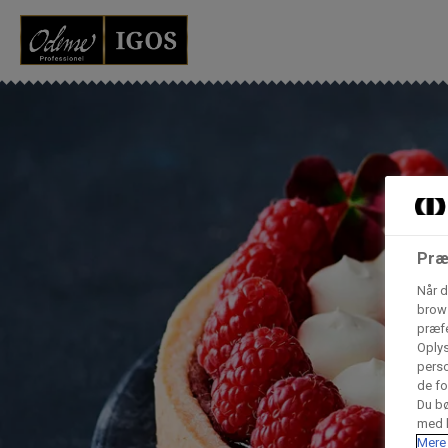
Grossister der for
Vores produkter forhandles kun via grossister - se heru
AB Catering A/S
Condi ApS
B
Præ
n
Når d
brows
Hørkram Foodservice A/S
præfe
Oplys
perso
de fo
Procater ApS
Du bø
med h
Mere 