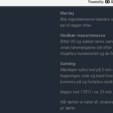
Mørdej
Alle ingredienserne blandes sa
køl til dagen efter.
Hindbær mazarinmasse
Bitter 00 og sukker røres sam
smør/røremargarine lidt efter 
tilsættes hvedemelet og de f
Samling
Mørdejen rulles ned på 3 mm 
Kageringes side og bund fore
kommes på og fordeles rundt
Bages ved 170°C i ca. 25 min.
Når tærten er kølet af, smøre
pr. tærte.