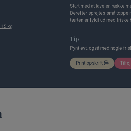
Start med at lave en række med
Derefter sprøjtes små toppe 
tærten er fyldt ud med friske
 15 kg
Tip
Pynt evt. også med nogle frisk
Print opskrift
Tilføj
n