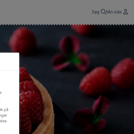
r
Søg
Min side
CBP A/S
n
få
Gima Catering A/S
t,
e
S
Mega House A/S
.
ik på
nger.
Waffle Barons
else