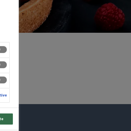
ktive
te
du