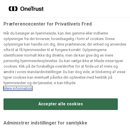
Grossister der forhandler
Søg
vores produkter
Gem dine favoritter!
Præferencecenter for Privatlivets Fred
Vores produkter forhandles kun via grossister - se
Når du besøger en hjemmeside, kan den gemme eller indhente
herunder hvilke:
oplysninger fra din browser, hovedsagelig i form af cookies. Disse
oplysninger kan handle om dig, dine præferencer, din enhed og anvendes
Lad ikke en eneste opskrift gå tabt! Opret en profil nu og
ofte til at få hjemmesiden til at fungere korrekt. Oplysningerne
identificerer normalt ikke dig direkte, men de kan give dig en mere
start din personlige samling af favoritopskrifter eller
AB
BC
Arctic
CB
personlig hjemmesideoplevelse. Du kan vælge ikke at tillade visse typer
produkter.
Catering
Catering
cookies. Klik på de forskellige overskrifter for at finde ud af mere og
Import
A/
ændre i vores standardindstillinger. Du bør dog vide, at blokering af visse
A/S
A/S
Bliv medlem af Odense Marcipan's professionelle
typer cookies kan eventuelt påvirke din oplevelse med henblik på
fællesskab og få nem adgang til dine gemte opskrifter og
hjemmesiden og de tjenester, vi kan tilbyde.
Gi
Condi
Dagrofa
produkter - når som helst, hvor som helst.
Mere information
Fullhouse
Ca
ApS
Foodservice
A/
Accepter alle cookies
Log ind
Opret profil
Hørkram
INCO
L. C.
Me
Foodservice
Cash
Lauritzen
Ho
Administrer indstillinger for samtykke
A/S
&
A/S
A/