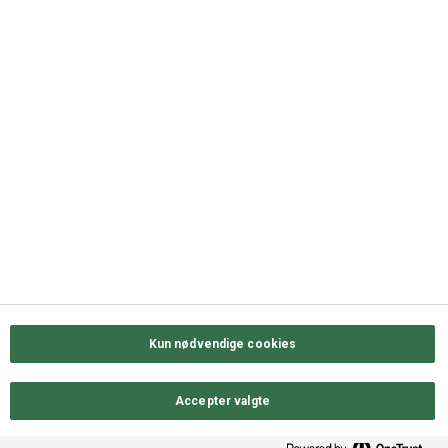
+45 63 11 72 00
QUICK LINKS
Kontakt os
Sortiment
Messekalender
Job hos ODENSE GROUP
Privatlivs- & cookiepolitik
Kun nødvendige cookies
Accepter valgte