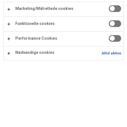
Carry
Marketing/Målrettede cookies
Procater
Waf
Vaffelexpressen
Vaffelgrossisten
ApS
Ba
Funktionelle cookies
Waffle
Performance Cookies
Supply
Nødvendige cookies
Altid aktive
Ferskentærte
Ingredienser
Opskrift er beregnet til 12 stk.: