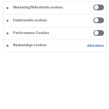
Carry
Marketing/Målrettede cookies
Procater
Waf
Vaffelexpressen
Vaffelgrossisten
ApS
Ba
Funktionelle cookies
Waffle
Performance Cookies
Supply
Nødvendige cookies
Altid aktive
Chokoladecreme tærte
Flot chokoladecreme tærte til alle festlige anledninger!
Ingredienser