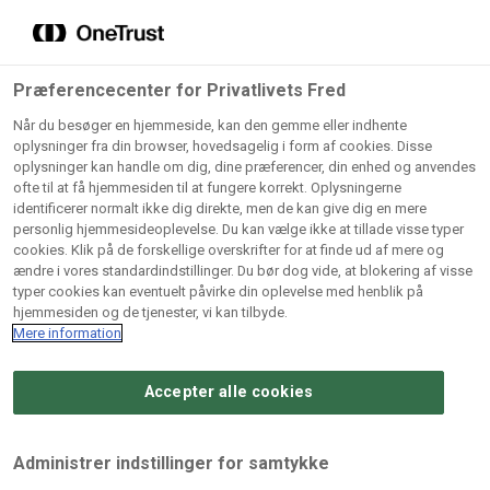
Grossister der forhandler
Søg
vores produkter
Gem dine favoritter!
Præferencecenter for Privatlivets Fred
Vores produkter forhandles kun via grossister - se
Når du besøger en hjemmeside, kan den gemme eller indhente
herunder hvilke:
oplysninger fra din browser, hovedsagelig i form af cookies. Disse
oplysninger kan handle om dig, dine præferencer, din enhed og anvendes
Lad ikke en eneste opskrift gå tabt! Opret en profil nu og
ofte til at få hjemmesiden til at fungere korrekt. Oplysningerne
identificerer normalt ikke dig direkte, men de kan give dig en mere
start din personlige samling af favoritopskrifter eller
AB
BC
Arctic
CB
personlig hjemmesideoplevelse. Du kan vælge ikke at tillade visse typer
produkter.
Catering
Catering
cookies. Klik på de forskellige overskrifter for at finde ud af mere og
Import
A/
ændre i vores standardindstillinger. Du bør dog vide, at blokering af visse
A/S
A/S
Bliv medlem af Odense Marcipan's professionelle
typer cookies kan eventuelt påvirke din oplevelse med henblik på
fællesskab og få nem adgang til dine gemte opskrifter og
hjemmesiden og de tjenester, vi kan tilbyde.
Gi
Condi
Dagrofa
produkter - når som helst, hvor som helst.
Mere information
Fullhouse
Ca
ApS
Foodservice
A/
Accepter alle cookies
Log ind
Opret profil
Hørkram
INCO
L. C.
Me
Foodservice
Cash
Lauritzen
Ho
Administrer indstillinger for samtykke
A/S
&
A/S
A/