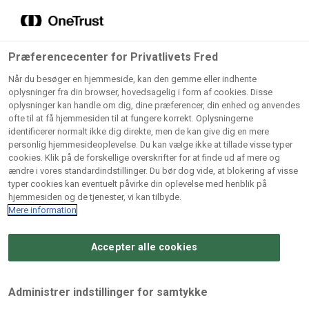
Grossister der forhandler
Søg
vores produkter
Gem dine favoritter!
Præferencecenter for Privatlivets Fred
Vores produkter forhandles kun via grossister - se
Når du besøger en hjemmeside, kan den gemme eller indhente
herunder hvilke:
oplysninger fra din browser, hovedsagelig i form af cookies. Disse
oplysninger kan handle om dig, dine præferencer, din enhed og anvendes
Lad ikke en eneste opskrift gå tabt! Opret en profil nu og
ofte til at få hjemmesiden til at fungere korrekt. Oplysningerne
identificerer normalt ikke dig direkte, men de kan give dig en mere
start din personlige samling af favoritopskrifter eller
AB
BC
Arctic
CB
personlig hjemmesideoplevelse. Du kan vælge ikke at tillade visse typer
produkter.
Catering
Catering
cookies. Klik på de forskellige overskrifter for at finde ud af mere og
Import
A/
ændre i vores standardindstillinger. Du bør dog vide, at blokering af visse
A/S
A/S
Bliv medlem af Odense Marcipan's professionelle
typer cookies kan eventuelt påvirke din oplevelse med henblik på
fællesskab og få nem adgang til dine gemte opskrifter og
hjemmesiden og de tjenester, vi kan tilbyde.
Gi
Condi
Dagrofa
produkter - når som helst, hvor som helst.
Mere information
Fullhouse
Ca
ApS
Foodservice
A/
Accepter alle cookies
Log ind
Opret profil
Hørkram
INCO
L. C.
Me
Foodservice
Cash
Lauritzen
Ho
Administrer indstillinger for samtykke
A/S
&
A/S
A/