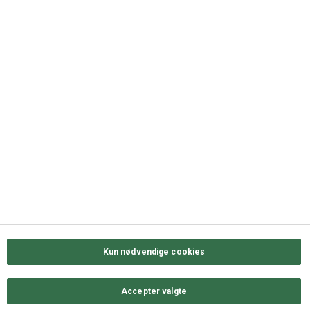
DK-5000 Odense C
+45 63 11 72 00
QUICK LINKS
Kontakt os
Sortiment
Messekalender
Job hos ODENSE GROUP
Privatlivs- & cookiepolitik
Kun nødvendige cookies
Accepter valgte