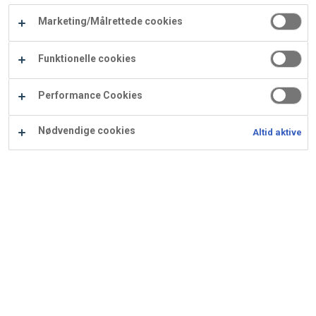
Carry
Marketing/Målrettede cookies
Procater
Waf
Vaffelexpressen
Vaffelgrossisten
ApS
Ba
Funktionelle cookies
Waffle
Performance Cookies
Supply
Nødvendige cookies
Altid aktive
Chokolade mazarinmasse
Ingredienser
Opskrift er beregnet til 21500 g: