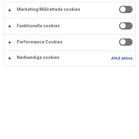
Carry
Marketing/Målrettede cookies
Procater
Waf
Vaffelexpressen
Vaffelgrossisten
ApS
Ba
Funktionelle cookies
Waffle
Performance Cookies
Supply
Nødvendige cookies
Altid aktive
Æbletærte med brændt
marengs
Ingredienser