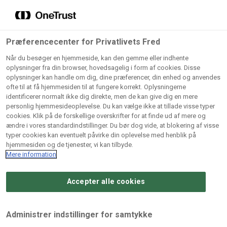
Grossister der forhandler
Søg
vores produkter
Gem dine favoritter!
Præferencecenter for Privatlivets Fred
Vores produkter forhandles kun via grossister - se
Når du besøger en hjemmeside, kan den gemme eller indhente
herunder hvilke:
oplysninger fra din browser, hovedsagelig i form af cookies. Disse
oplysninger kan handle om dig, dine præferencer, din enhed og anvendes
Lad ikke en eneste opskrift gå tabt! Opret en profil nu og
ofte til at få hjemmesiden til at fungere korrekt. Oplysningerne
identificerer normalt ikke dig direkte, men de kan give dig en mere
start din personlige samling af favoritopskrifter eller
AB
BC
Arctic
CB
personlig hjemmesideoplevelse. Du kan vælge ikke at tillade visse typer
produkter.
Catering
Catering
cookies. Klik på de forskellige overskrifter for at finde ud af mere og
Import
A/
ændre i vores standardindstillinger. Du bør dog vide, at blokering af visse
A/S
A/S
Bliv medlem af Odense Marcipan's professionelle
typer cookies kan eventuelt påvirke din oplevelse med henblik på
fællesskab og få nem adgang til dine gemte opskrifter og
hjemmesiden og de tjenester, vi kan tilbyde.
Gi
Condi
Dagrofa
produkter - når som helst, hvor som helst.
Mere information
Fullhouse
Ca
ApS
Foodservice
A/
Accepter alle cookies
Log ind
Opret profil
Hørkram
INCO
L. C.
Me
Foodservice
Cash
Lauritzen
Ho
Administrer indstillinger for samtykke
A/S
&
A/S
A/