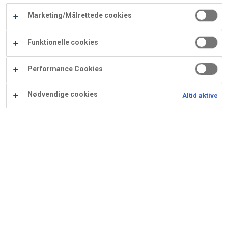
Carry
Marketing/Målrettede cookies
Procater
Waf
Vaffelexpressen
Vaffelgrossisten
ApS
Ba
Funktionelle cookies
Waffle
Performance Cookies
Supply
Nødvendige cookies
Altid aktive
Nougatsnitte med "brændt"
marcipan
Ingredienser