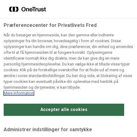
Grossister der forhandler
Søg
vores produkter
Gem dine favoritter!
Præferencecenter for Privatlivets Fred
Vores produkter forhandles kun via grossister - se
Når du besøger en hjemmeside, kan den gemme eller indhente
herunder hvilke:
oplysninger fra din browser, hovedsagelig i form af cookies. Disse
oplysninger kan handle om dig, dine præferencer, din enhed og anvendes
Lad ikke en eneste opskrift gå tabt! Opret en profil nu og
ofte til at få hjemmesiden til at fungere korrekt. Oplysningerne
identificerer normalt ikke dig direkte, men de kan give dig en mere
start din personlige samling af favoritopskrifter eller
AB
BC
Arctic
CB
personlig hjemmesideoplevelse. Du kan vælge ikke at tillade visse typer
produkter.
Catering
Catering
cookies. Klik på de forskellige overskrifter for at finde ud af mere og
Import
A/
ændre i vores standardindstillinger. Du bør dog vide, at blokering af visse
A/S
A/S
Bliv medlem af Odense Marcipan's professionelle
typer cookies kan eventuelt påvirke din oplevelse med henblik på
fællesskab og få nem adgang til dine gemte opskrifter og
hjemmesiden og de tjenester, vi kan tilbyde.
Gi
Condi
Dagrofa
produkter - når som helst, hvor som helst.
Mere information
Fullhouse
Ca
ApS
Foodservice
A/
Accepter alle cookies
Log ind
Opret profil
Hørkram
INCO
L. C.
Me
Foodservice
Cash
Lauritzen
Ho
Administrer indstillinger for samtykke
A/S
&
A/S
A/