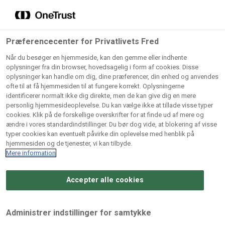
Grossister der forhandler
Søg
vores produkter
Gem dine favoritter!
Præferencecenter for Privatlivets Fred
Vores produkter forhandles kun via grossister - se
Når du besøger en hjemmeside, kan den gemme eller indhente
herunder hvilke:
oplysninger fra din browser, hovedsagelig i form af cookies. Disse
oplysninger kan handle om dig, dine præferencer, din enhed og anvendes
Lad ikke en eneste opskrift gå tabt! Opret en profil nu og
ofte til at få hjemmesiden til at fungere korrekt. Oplysningerne
identificerer normalt ikke dig direkte, men de kan give dig en mere
start din personlige samling af favoritopskrifter eller
AB
BC
Arctic
CB
personlig hjemmesideoplevelse. Du kan vælge ikke at tillade visse typer
produkter.
Catering
Catering
cookies. Klik på de forskellige overskrifter for at finde ud af mere og
Import
A/
ændre i vores standardindstillinger. Du bør dog vide, at blokering af visse
A/S
A/S
Bliv medlem af Odense Marcipan's professionelle
typer cookies kan eventuelt påvirke din oplevelse med henblik på
fællesskab og få nem adgang til dine gemte opskrifter og
hjemmesiden og de tjenester, vi kan tilbyde.
Gi
Condi
Dagrofa
produkter - når som helst, hvor som helst.
Mere information
Fullhouse
Ca
ApS
Foodservice
A/
Accepter alle cookies
Log ind
Opret profil
Hørkram
INCO
L. C.
Me
Foodservice
Cash
Lauritzen
Ho
Administrer indstillinger for samtykke
A/S
&
A/S
A/