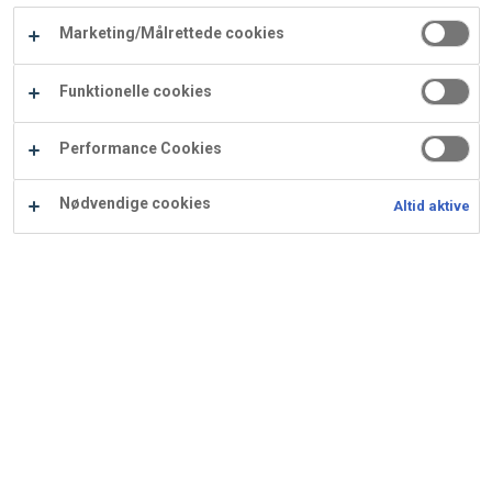
Carry
Marketing/Målrettede cookies
Procater
Waf
Vaffelexpressen
Vaffelgrossisten
ApS
Ba
Funktionelle cookies
Waffle
Performance Cookies
Supply
Nødvendige cookies
Altid aktive
Bar' Hasselnødder
Lækre snackbarer
Ingredienser