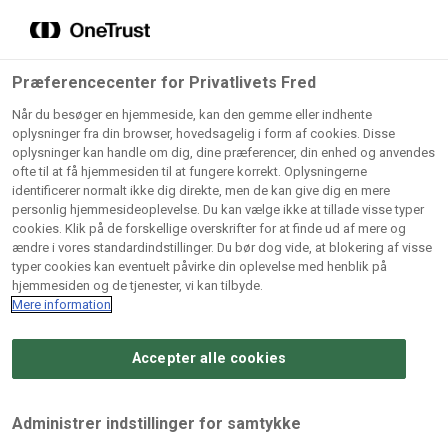
Grossister der forhandler
Søg
vores produkter
Gem dine favoritter!
Præferencecenter for Privatlivets Fred
Vores produkter forhandles kun via grossister - se
Når du besøger en hjemmeside, kan den gemme eller indhente
herunder hvilke:
oplysninger fra din browser, hovedsagelig i form af cookies. Disse
oplysninger kan handle om dig, dine præferencer, din enhed og anvendes
Lad ikke en eneste opskrift gå tabt! Opret en profil nu og
ofte til at få hjemmesiden til at fungere korrekt. Oplysningerne
identificerer normalt ikke dig direkte, men de kan give dig en mere
start din personlige samling af favoritopskrifter eller
AB
BC
Arctic
CB
personlig hjemmesideoplevelse. Du kan vælge ikke at tillade visse typer
produkter.
Catering
Catering
cookies. Klik på de forskellige overskrifter for at finde ud af mere og
Import
A/
ændre i vores standardindstillinger. Du bør dog vide, at blokering af visse
A/S
A/S
Bliv medlem af Odense Marcipan's professionelle
typer cookies kan eventuelt påvirke din oplevelse med henblik på
fællesskab og få nem adgang til dine gemte opskrifter og
hjemmesiden og de tjenester, vi kan tilbyde.
Gi
Condi
Dagrofa
produkter - når som helst, hvor som helst.
Mere information
Fullhouse
Ca
ApS
Foodservice
A/
Accepter alle cookies
Log ind
Opret profil
Hørkram
INCO
L. C.
Me
Foodservice
Cash
Lauritzen
Ho
Administrer indstillinger for samtykke
A/S
&
A/S
A/