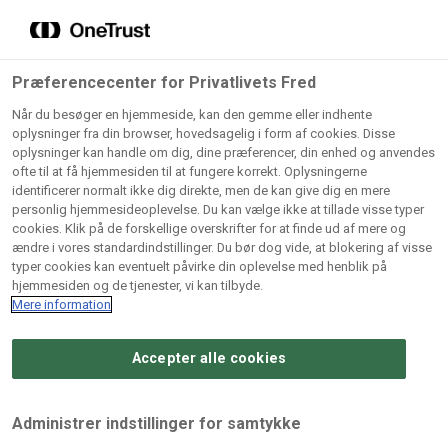
Grossister der forhandler
Søg
vores produkter
Gem dine favoritter!
Præferencecenter for Privatlivets Fred
Vores produkter forhandles kun via grossister - se
Når du besøger en hjemmeside, kan den gemme eller indhente
herunder hvilke:
oplysninger fra din browser, hovedsagelig i form af cookies. Disse
oplysninger kan handle om dig, dine præferencer, din enhed og anvendes
Lad ikke en eneste opskrift gå tabt! Opret en profil nu og
ofte til at få hjemmesiden til at fungere korrekt. Oplysningerne
identificerer normalt ikke dig direkte, men de kan give dig en mere
start din personlige samling af favoritopskrifter eller
AB
BC
Arctic
CB
personlig hjemmesideoplevelse. Du kan vælge ikke at tillade visse typer
produkter.
Catering
Catering
cookies. Klik på de forskellige overskrifter for at finde ud af mere og
Import
A/
ændre i vores standardindstillinger. Du bør dog vide, at blokering af visse
A/S
A/S
Bliv medlem af Odense Marcipan's professionelle
typer cookies kan eventuelt påvirke din oplevelse med henblik på
fællesskab og få nem adgang til dine gemte opskrifter og
hjemmesiden og de tjenester, vi kan tilbyde.
Gi
Condi
Dagrofa
produkter - når som helst, hvor som helst.
Mere information
Fullhouse
Ca
ApS
Foodservice
A/
Accepter alle cookies
Log ind
Opret profil
Hørkram
INCO
L. C.
Me
Foodservice
Cash
Lauritzen
Ho
Administrer indstillinger for samtykke
A/S
&
A/S
A/