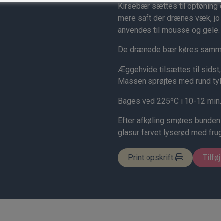
Kirsebær sættes til optøning 
mere saft der drænes væk, jo
anvendes til mousse og gele.
De drænede bær køres samm
Æggehvide tilsættes til sidst
Massen sprøjtes med rund tylle
Bages ved 225ºC i 10-12 min.
Efter afkøling smøres bunde
glasur farvet lyserød med frug
Print opskrift
Tilføj