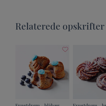
Relaterede opskrifter
Frugtdrøm - blåbær
Frugtdrøm - 