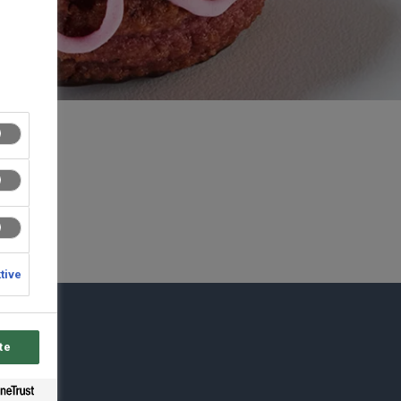
ktive
du
te