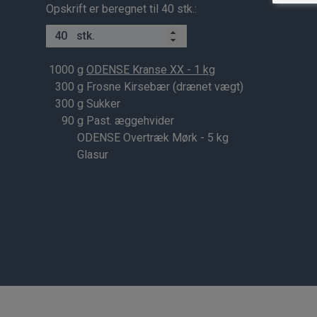
Opskrift er beregnet til 40 stk.:
stk.
1000
g
ODENSE Kranse XX - 1 kg
300
g Frosne Kirsebær (drænet vægt)
300
g Sukker
90
g Past. æggehvider
ODENSE Overtræk Mørk - 5 kg
Glasur