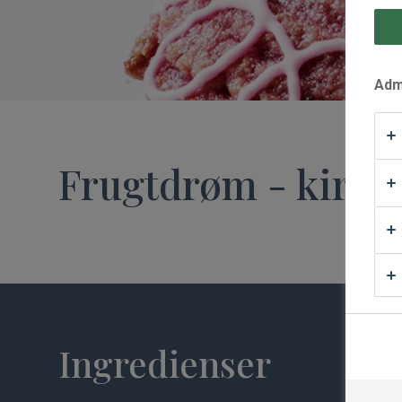
Waffle Supply
Admi
Frugtdrøm - kirse
Ingredienser