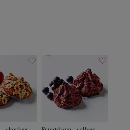
 - skovbær
Frugtdrøm - solbær