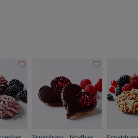
brombær
Frugtdrøm - hindbær
Frugtdrøm