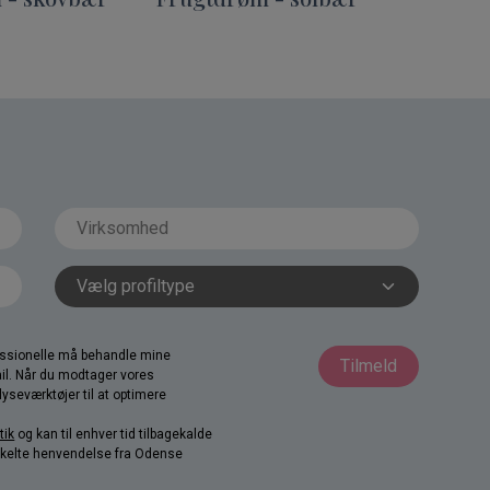
fessionelle må behandle mine
Tilmeld
il. Når du modtager vores
yseværktøjer til at optimere
tik
og kan til enhver tid tilbagekalde
nkelte henvendelse fra Odense