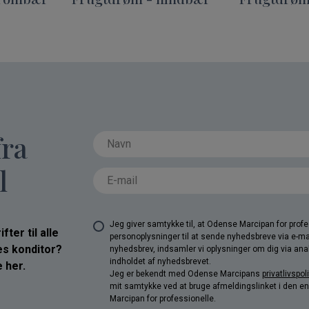
fra
l
Jeg giver samtykke til, at Odense Marcipan for pro
ter til alle
personoplysninger til at sende nyhedsbreve via e-ma
res konditor?
nyhedsbrev, indsamler vi oplysninger om dig via anal
indholdet af nyhedsbrevet.
 her.
Jeg er bekendt med Odense Marcipans
privatlivspoli
mit samtykke ved at bruge afmeldingslinket i den e
Marcipan for professionelle.