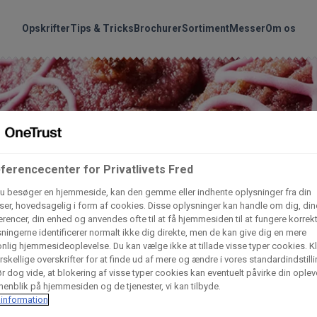
handler vores produkte
Søg
Opskrifter
Tips & Tricks
Brochurer
Sortiment
Messer
Om os
nder hvilke:
Gem dine favoritter!
Arctic Import
BC Catering A/S
Lad ikke en eneste opskrift gå tabt! Opret en profil nu og start di
personlige samling af favoritopskrifter eller produkter.
ferencecenter for Privatlivets Fred
liv medlem af Odense Marcipan's professionelle fællesskab og 
Dagrofa Foodservice
Fullhouse
u besøger en hjemmeside, kan den gemme eller indhente oplysninger fra din
em adgang til dine gemte opskrifter og produkter - når som hels
er, hovedsagelig i form af cookies. Disse oplysninger kan handle om dig, din
hvor som helst.
rencer, din enhed og anvendes ofte til at få hjemmesiden til at fungere korrekt
INCO Cash & Carry
L. C. Lauritzen A/
ningerne identificerer normalt ikke dig direkte, men de kan give dig en mere
nlig hjemmesideoplevelse. Du kan vælge ikke at tillade visse typer cookies. Kl
Log ind
Opret profil
rskellige overskrifter for at finde ud af mere og ændre i vores standardindstilli
r dog vide, at blokering af visse typer cookies kan eventuelt påvirke din oplev
Vaffelexpressen
Vaffelgrossisten
enblik på hjemmesiden og de tjenester, vi kan tilbyde.
information