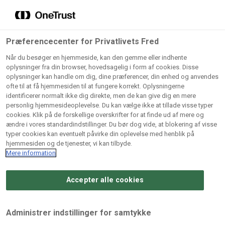
Grossister der forhandler
Søg
vores produkter
Gem dine favoritter!
Præferencecenter for Privatlivets Fred
Vores produkter forhandles kun via grossister - se
Når du besøger en hjemmeside, kan den gemme eller indhente
herunder hvilke:
oplysninger fra din browser, hovedsagelig i form af cookies. Disse
oplysninger kan handle om dig, dine præferencer, din enhed og anvendes
Lad ikke en eneste opskrift gå tabt! Opret en profil nu og
ofte til at få hjemmesiden til at fungere korrekt. Oplysningerne
identificerer normalt ikke dig direkte, men de kan give dig en mere
start din personlige samling af favoritopskrifter eller
AB
BC
Arctic
CB
personlig hjemmesideoplevelse. Du kan vælge ikke at tillade visse typer
produkter.
Catering
Catering
cookies. Klik på de forskellige overskrifter for at finde ud af mere og
Import
A/
ændre i vores standardindstillinger. Du bør dog vide, at blokering af visse
A/S
A/S
Bliv medlem af Odense Marcipan's professionelle
typer cookies kan eventuelt påvirke din oplevelse med henblik på
fællesskab og få nem adgang til dine gemte opskrifter og
hjemmesiden og de tjenester, vi kan tilbyde.
Gi
Condi
Dagrofa
produkter - når som helst, hvor som helst.
Mere information
Fullhouse
Ca
ApS
Foodservice
A/
Accepter alle cookies
Log ind
Opret profil
Hørkram
INCO
L. C.
Me
Foodservice
Cash
Lauritzen
Ho
Administrer indstillinger for samtykke
A/S
&
A/S
A/