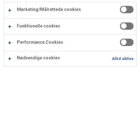
Carry
Marketing/Målrettede cookies
Procater
Waf
Vaffelexpressen
Vaffelgrossisten
ApS
Ba
Funktionelle cookies
Waffle
Performance Cookies
Supply
Nødvendige cookies
Altid aktive
Frugtdrøm - brombær
Ingredienser
Opskrift er beregnet til 40 stk.: