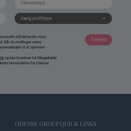
fessionelle må behandle mine
Tilmeld
il. Når du modtager vores
yseværktøjer til at optimere
tik
og kan til enhver tid tilbagekalde
nkelte henvendelse fra Odense
ODENSE GROUP
QUICK LINKS