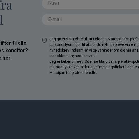
fra
l
Jeg giver samtykke til, at Odense Marcipan for pro
ter til alle
personoplysninger til at sende nyhedsbreve via e-ma
res konditor?
nyhedsbrev, indsamler vi oplysninger om dig via anal
indholdet af nyhedsbrevet.
 her.
Jeg er bekendt med Odense Marcipans
privatlivspoli
mit samtykke ved at bruge afmeldingslinket i den e
Marcipan for professionelle.