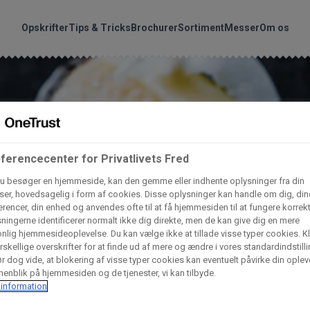
handler vores produkte
Søg
Opskrifter
Tips & Tricks
Brochurer
Sortiment
Messer
Om os
nder hvilke:
Gem dine favoritter!
Arctic Import
BC Catering A/S
Lad ikke en eneste opskrift gå tabt! Opret en profil nu og start di
personlige samling af favoritopskrifter eller produkter.
ferencecenter for Privatlivets Fred
liv medlem af Odense Marcipan's professionelle fællesskab og 
Dagrofa Foodservice
Fullhouse
u besøger en hjemmeside, kan den gemme eller indhente oplysninger fra din
em adgang til dine gemte opskrifter og produkter - når som hels
er, hovedsagelig i form af cookies. Disse oplysninger kan handle om dig, din
hvor som helst.
rencer, din enhed og anvendes ofte til at få hjemmesiden til at fungere korrekt
ningerne identificerer normalt ikke dig direkte, men de kan give dig en mere
INCO Cash & Carry
L. C. Lauritzen A/
nlig hjemmesideoplevelse. Du kan vælge ikke at tillade visse typer cookies. Kl
rskellige overskrifter for at finde ud af mere og ændre i vores standardindstilli
Log ind
Opret profil
r dog vide, at blokering af visse typer cookies kan eventuelt påvirke din oplev
enblik på hjemmesiden og de tjenester, vi kan tilbyde.
Vaffelexpressen
Vaffelgrossisten
information