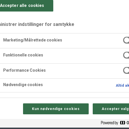
Accepter alle cookies
nistrer indstillinger for samtykke
Marketing/Målrettede cookies
Malibu
Funktionelle cookies
Performance Cookies
ireret af vinderen af Danmarks bedste kransekagestykke 2015, l
Nødvendige cookies
Altid a
libu og frisk passion.
Kun nødvendige cookies
Accepter valg