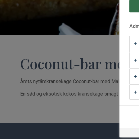
Waffle Supply
Admi
Coconut-bar med 
Årets nytårskransekage Coconut-bar med Malibu er insp
En sød og eksotisk kokos kransekage smagt til med Ma