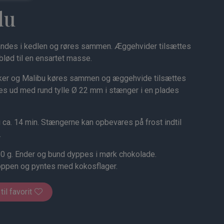
du
landes i kedlen og røres sammen. Æggehvider tilsættes
lød til en ensartet masse.
ker og Malibu køres sammen og æggehvide tilsættes
es ud med rund tylle Ø 22 mm i stænger i en plades
ca. 14 min. Stængerne kan opbevares på frost indtil
.
50 g. Ender og bund dyppes i mørk chokolade.
oppen og pyntes med kokosflager.
 til favorit