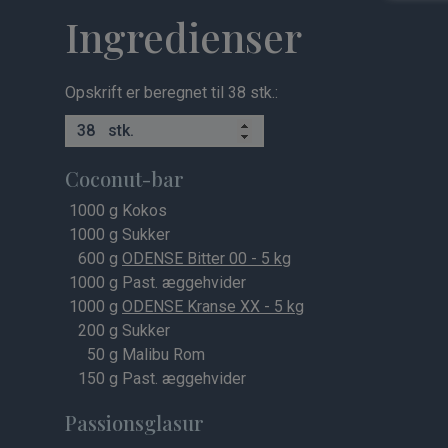
Ingredienser
Opskrift er beregnet til 38 stk.:
stk.
Coconut-bar
1000
g Kokos
1000
g Sukker
600
g
ODENSE Bitter 00 - 5 kg
1000
g Past. æggehvider
1000
g
ODENSE Kranse XX - 5 kg
200
g Sukker
50
g Malibu Rom
150
g Past. æggehvider
Passionsglasur