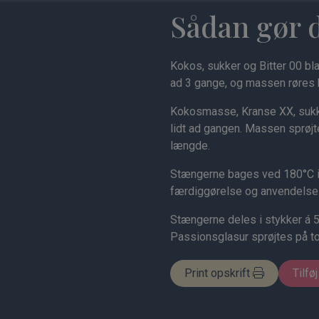
Sådan gør 
Kokos, sukker og Bitter 00 b
ad 3 gange, og massen røres b
Kokosmasse, Kranse XX, suk
lidt ad gangen. Massen sprøjt
længde.
Stængerne bages ved 180°C i 
færdiggørelse og anvendelse
Stængerne deles i stykker á 
Passionsglasur sprøjtes på t
Print opskrift
Tilføj