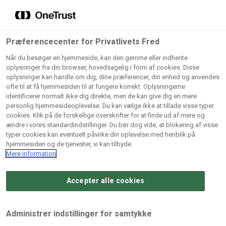
Grossister der forhandler
Søg
vores produkter
Gem dine favoritter!
Præferencecenter for Privatlivets Fred
Vores produkter forhandles kun via grossister - se
Når du besøger en hjemmeside, kan den gemme eller indhente
herunder hvilke:
oplysninger fra din browser, hovedsagelig i form af cookies. Disse
oplysninger kan handle om dig, dine præferencer, din enhed og anvendes
Lad ikke en eneste opskrift gå tabt! Opret en profil nu og
ofte til at få hjemmesiden til at fungere korrekt. Oplysningerne
identificerer normalt ikke dig direkte, men de kan give dig en mere
start din personlige samling af favoritopskrifter eller
AB
BC
Arctic
CB
personlig hjemmesideoplevelse. Du kan vælge ikke at tillade visse typer
produkter.
Catering
Catering
cookies. Klik på de forskellige overskrifter for at finde ud af mere og
Import
A/
ændre i vores standardindstillinger. Du bør dog vide, at blokering af visse
A/S
A/S
Bliv medlem af Odense Marcipan's professionelle
typer cookies kan eventuelt påvirke din oplevelse med henblik på
fællesskab og få nem adgang til dine gemte opskrifter og
hjemmesiden og de tjenester, vi kan tilbyde.
Gi
Condi
Dagrofa
produkter - når som helst, hvor som helst.
Mere information
Fullhouse
Ca
ApS
Foodservice
A/
Accepter alle cookies
Log ind
Opret profil
Hørkram
INCO
L. C.
Me
Foodservice
Cash
Lauritzen
Ho
Administrer indstillinger for samtykke
A/S
&
A/S
A/