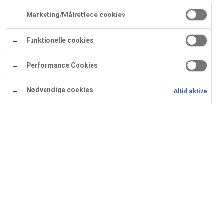
Carry
Marketing/Målrettede cookies
Procater
Waf
Vaffelexpressen
Vaffelgrossisten
ApS
Ba
Funktionelle cookies
Waffle
Performance Cookies
Supply
Nødvendige cookies
Altid aktive
Choko-orange
kransekagestang
Ingredienser