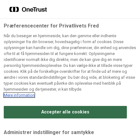
Grossister der forhandler
Søg
vores produkter
Gem dine favoritter!
Præferencecenter for Privatlivets Fred
Vores produkter forhandles kun via grossister - se
Når du besøger en hjemmeside, kan den gemme eller indhente
herunder hvilke:
oplysninger fra din browser, hovedsagelig i form af cookies. Disse
oplysninger kan handle om dig, dine præferencer, din enhed og anvendes
Lad ikke en eneste opskrift gå tabt! Opret en profil nu og
ofte til at få hjemmesiden til at fungere korrekt. Oplysningerne
identificerer normalt ikke dig direkte, men de kan give dig en mere
start din personlige samling af favoritopskrifter eller
AB
BC
Arctic
CB
personlig hjemmesideoplevelse. Du kan vælge ikke at tillade visse typer
produkter.
Catering
Catering
cookies. Klik på de forskellige overskrifter for at finde ud af mere og
Import
A/
ændre i vores standardindstillinger. Du bør dog vide, at blokering af visse
A/S
A/S
Bliv medlem af Odense Marcipan's professionelle
typer cookies kan eventuelt påvirke din oplevelse med henblik på
fællesskab og få nem adgang til dine gemte opskrifter og
hjemmesiden og de tjenester, vi kan tilbyde.
Gi
Condi
Dagrofa
produkter - når som helst, hvor som helst.
Mere information
Fullhouse
Ca
ApS
Foodservice
A/
Accepter alle cookies
Log ind
Opret profil
Hørkram
INCO
L. C.
Me
Foodservice
Cash
Lauritzen
Ho
Administrer indstillinger for samtykke
A/S
&
A/S
A/