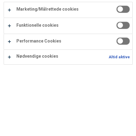
Carry
Marketing/Målrettede cookies
Procater
Waf
Vaffelexpressen
Vaffelgrossisten
ApS
Ba
Funktionelle cookies
Waffle
Performance Cookies
Supply
Nødvendige cookies
Altid aktive
Kransekagemasse med
kakao
Ingredienser