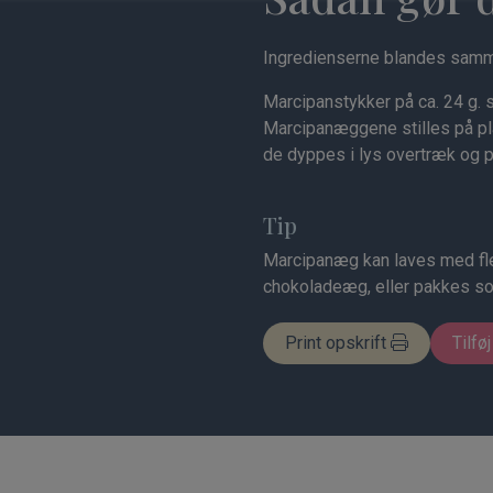
Ingredienserne blandes sam
Marcipanstykker på ca. 24 g. s
Marcipanæggene stilles på pla
de dyppes i lys overtræk og 
Tip
Marcipanæg kan laves med fle
chokoladeæg, eller pakkes s
Print opskrift
Tilføj