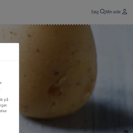
r
Søg
Min side
CBP A/S
n
få
Gima Catering A/S
t,
e
.
S
Mega House A/S
ik på
nger.
else
Waffle Barons