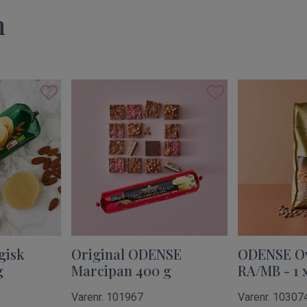
n
gisk
Original ODENSE
ODENSE Ov
g
Marcipan 400 g
RA/MB - 1 x
Varenr. 101967
Varenr. 10307