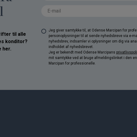
l
Jeg giver samtykke til, at Odense Marcipan for pro
ter til alle
personoplysninger til at sende nyhedsbreve via e-ma
res konditor?
nyhedsbrev, indsamler vi oplysninger om dig via anal
indholdet af nyhedsbrevet.
 her.
Jeg er bekendt med Odense Marcipans
privatlivspoli
mit samtykke ved at bruge afmeldingslinket i den e
Marcipan for professionelle.