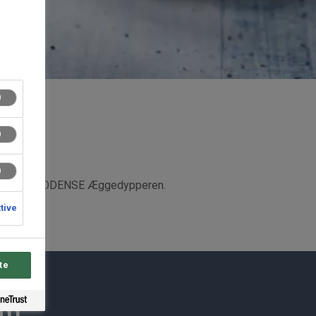
yppet med ODENSE Æggedypperen.
ktive
te
du