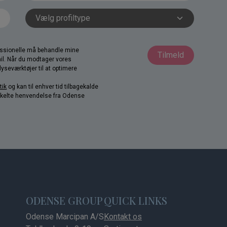
fessionelle må behandle mine
Tilmeld
il. Når du modtager vores
yseværktøjer til at optimere
tik
og kan til enhver tid tilbagekalde
nkelte henvendelse fra Odense
ODENSE GROUP
QUICK LINKS
Odense Marcipan A/S
Kontakt os