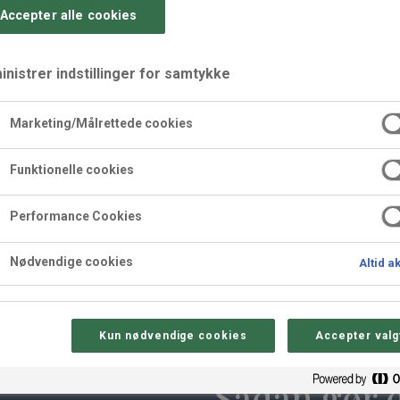
Accepter alle cookies
nistrer indstillinger for samtykke
Marketing/Målrettede cookies
lnød og appelsin
Funktionelle cookies
Performance Cookies
råmasse Valencia, som er lavet med ODENSE Æggerulle og d
Nødvendige cookies
Altid a
Kun nødvendige cookies
Accepter valg
Sådan gør 