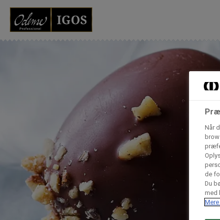
Grossister der for
Vores produkter forhandles kun via grossister - se heru
AB Catering A/S
Præ
Condi ApS
B
Når d
n
brows
præfe
Oplys
Hørkram Foodservice A/S
perso
de fo
Du bø
med h
Procater ApS
Mere 