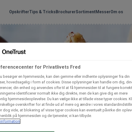
handler vores produkte
Søg
Opskrifter
Tips & Tricks
Brochurer
Sortiment
Messer
Om os
nder hvilke:
Gem dine favoritter!
Arctic Import
BC Catering A/S
Lad ikke en eneste opskrift gå tabt! Opret en profil nu og start di
personlige samling af favoritopskrifter eller produkter.
ferencecenter for Privatlivets Fred
liv medlem af Odense Marcipan's professionelle fællesskab og 
Dagrofa Foodservice
Fullhouse
u besøger en hjemmeside, kan den gemme eller indhente oplysninger fra din
em adgang til dine gemte opskrifter og produkter - når som hels
er, hovedsagelig i form af cookies. Disse oplysninger kan handle om dig, din
hvor som helst.
rencer, din enhed og anvendes ofte til at få hjemmesiden til at fungere korrekt
ningerne identificerer normalt ikke dig direkte, men de kan give dig en mere
INCO Cash & Carry
L. C. Lauritzen A/
nlig hjemmesideoplevelse. Du kan vælge ikke at tillade visse typer cookies. Kl
rskellige overskrifter for at finde ud af mere og ændre i vores standardindstilli
Log ind
Opret profil
r dog vide, at blokering af visse typer cookies kan eventuelt påvirke din oplev
enblik på hjemmesiden og de tjenester, vi kan tilbyde.
Vaffelexpressen
Vaffelgrossisten
information