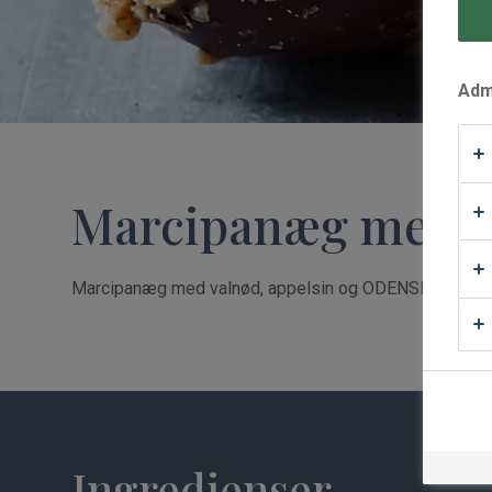
Waffle Supply
Admi
Marcipanæg med va
Marcipanæg med valnød, appelsin og ODENSE Mandel
Ingredienser