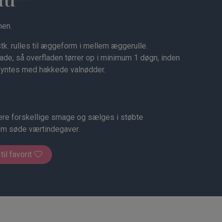
men.
tk. rulles til æggeform i mellem æggerulle.
de, så overfladen tørrer op i minimum 1 døgn, inden
pyntes med hakkede valnødder.
re forskellige smage og sælges i støbte
om søde værtindegaver.
 til favorit