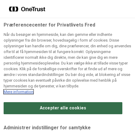
Grossister der forhandler
Søg
vores produkter
Gem dine favoritter!
Præferencecenter for Privatlivets Fred
Vores produkter forhandles kun via grossister - se
Når du besøger en hjemmeside, kan den gemme eller indhente
herunder hvilke:
oplysninger fra din browser, hovedsagelig i form af cookies. Disse
oplysninger kan handle om dig, dine præferencer, din enhed og anvendes
Lad ikke en eneste opskrift gå tabt! Opret en profil nu og
ofte til at få hjemmesiden til at fungere korrekt. Oplysningerne
identificerer normalt ikke dig direkte, men de kan give dig en mere
start din personlige samling af favoritopskrifter eller
AB
BC
Arctic
CB
personlig hjemmesideoplevelse. Du kan vælge ikke at tillade visse typer
produkter.
Catering
Catering
cookies. Klik på de forskellige overskrifter for at finde ud af mere og
Import
A/
ændre i vores standardindstillinger. Du bør dog vide, at blokering af visse
A/S
A/S
Bliv medlem af Odense Marcipan's professionelle
typer cookies kan eventuelt påvirke din oplevelse med henblik på
fællesskab og få nem adgang til dine gemte opskrifter og
hjemmesiden og de tjenester, vi kan tilbyde.
Gi
Condi
Dagrofa
produkter - når som helst, hvor som helst.
Mere information
Fullhouse
Ca
ApS
Foodservice
A/
Accepter alle cookies
Log ind
Opret profil
Hørkram
INCO
L. C.
Me
Foodservice
Cash
Lauritzen
Ho
Administrer indstillinger for samtykke
A/S
&
A/S
A/