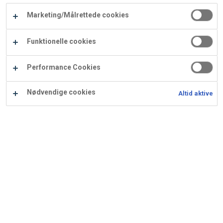
Carry
Marketing/Målrettede cookies
Procater
Waf
Vaffelexpressen
Vaffelgrossisten
ApS
Ba
Funktionelle cookies
Waffle
Performance Cookies
Supply
Nødvendige cookies
Altid aktive
Konfekt julekugler med
kaffesmag
Ingredienser