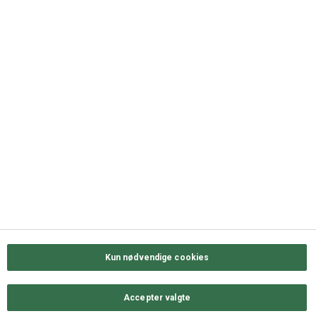
DK-5000 Odense C
+45 63 11 72 00
QUICK LINKS
Kontakt os
Sortiment
Messekalender
Job hos ODENSE GROUP
Privatlivs- & cookiepolitik
Kun nødvendige cookies
Accepter valgte