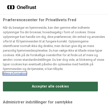
Grossister der forhandler
Søg
vores produkter
Gem dine favoritter!
Præferencecenter for Privatlivets Fred
Vores produkter forhandles kun via grossister - se
Når du besøger en hjemmeside, kan den gemme eller indhente
herunder hvilke:
oplysninger fra din browser, hovedsagelig i form af cookies. Disse
oplysninger kan handle om dig, dine præferencer, din enhed og anvendes
Lad ikke en eneste opskrift gå tabt! Opret en profil nu og
ofte til at få hjemmesiden til at fungere korrekt. Oplysningerne
identificerer normalt ikke dig direkte, men de kan give dig en mere
start din personlige samling af favoritopskrifter eller
AB
BC
Arctic
CB
personlig hjemmesideoplevelse. Du kan vælge ikke at tillade visse typer
produkter.
Catering
Catering
cookies. Klik på de forskellige overskrifter for at finde ud af mere og
Import
A/
ændre i vores standardindstillinger. Du bør dog vide, at blokering af visse
A/S
A/S
Bliv medlem af Odense Marcipan's professionelle
typer cookies kan eventuelt påvirke din oplevelse med henblik på
fællesskab og få nem adgang til dine gemte opskrifter og
hjemmesiden og de tjenester, vi kan tilbyde.
Gi
Condi
Dagrofa
produkter - når som helst, hvor som helst.
Mere information
Fullhouse
Ca
ApS
Foodservice
A/
Accepter alle cookies
Log ind
Opret profil
Hørkram
INCO
L. C.
Me
Foodservice
Cash
Lauritzen
Ho
Administrer indstillinger for samtykke
A/S
&
A/S
A/