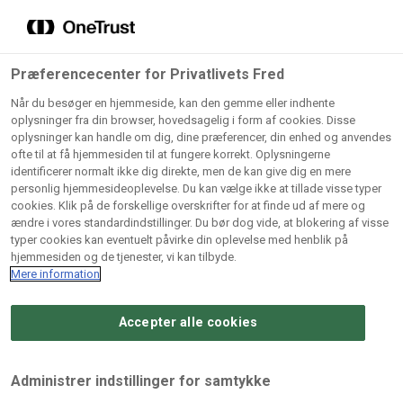
Grossister der forhandler
Søg
vores produkter
Gem dine favoritter!
Præferencecenter for Privatlivets Fred
Vores produkter forhandles kun via grossister - se
Når du besøger en hjemmeside, kan den gemme eller indhente
herunder hvilke:
oplysninger fra din browser, hovedsagelig i form af cookies. Disse
oplysninger kan handle om dig, dine præferencer, din enhed og anvendes
Lad ikke en eneste opskrift gå tabt! Opret en profil nu og
ofte til at få hjemmesiden til at fungere korrekt. Oplysningerne
identificerer normalt ikke dig direkte, men de kan give dig en mere
start din personlige samling af favoritopskrifter eller
AB
BC
Arctic
CB
personlig hjemmesideoplevelse. Du kan vælge ikke at tillade visse typer
produkter.
Catering
Catering
cookies. Klik på de forskellige overskrifter for at finde ud af mere og
Import
A/
ændre i vores standardindstillinger. Du bør dog vide, at blokering af visse
A/S
A/S
Bliv medlem af Odense Marcipan's professionelle
typer cookies kan eventuelt påvirke din oplevelse med henblik på
fællesskab og få nem adgang til dine gemte opskrifter og
hjemmesiden og de tjenester, vi kan tilbyde.
Gi
Condi
Dagrofa
produkter - når som helst, hvor som helst.
Mere information
Fullhouse
Ca
ApS
Foodservice
A/
Accepter alle cookies
Log ind
Opret profil
Hørkram
INCO
L. C.
Me
Foodservice
Cash
Lauritzen
Ho
Administrer indstillinger for samtykke
A/S
&
A/S
A/