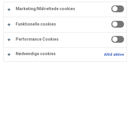
Carry
Marketing/Målrettede cookies
Procater
Waf
Vaffelexpressen
Vaffelgrossisten
ApS
Ba
Funktionelle cookies
Waffle
Performance Cookies
Supply
Nødvendige cookies
Altid aktive
Kransekagemasse med
appelsin
Anvendes bl.a. til Kransekagefestival stykker med
Cremeux og andre kransekagestykker.