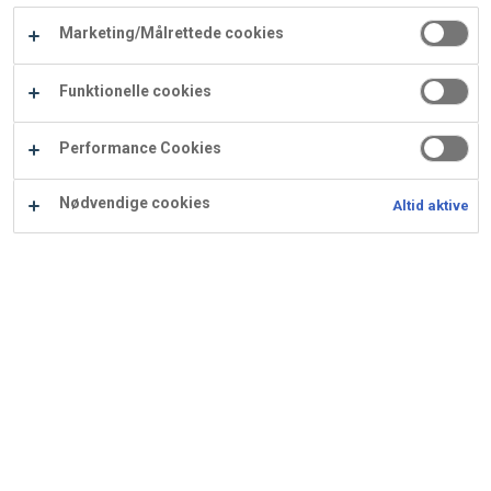
Carry
Marketing/Målrettede cookies
Procater
Waf
Vaffelexpressen
Vaffelgrossisten
ApS
Ba
Funktionelle cookies
Waffle
Performance Cookies
Supply
Nødvendige cookies
Altid aktive
Grov marcipanbund
Grov marcipanbund anvendes bl.a. til Cognackage og andre
kager eller desserter.
Ingredienser