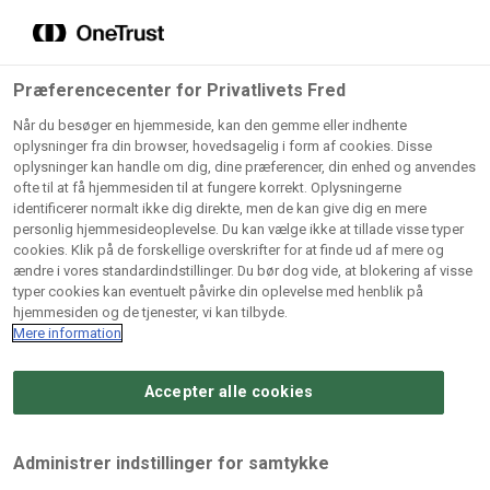
Grossister der forhandler
Søg
vores produkter
Gem dine favoritter!
Præferencecenter for Privatlivets Fred
Vores produkter forhandles kun via grossister - se
Når du besøger en hjemmeside, kan den gemme eller indhente
herunder hvilke:
oplysninger fra din browser, hovedsagelig i form af cookies. Disse
oplysninger kan handle om dig, dine præferencer, din enhed og anvendes
Lad ikke en eneste opskrift gå tabt! Opret en profil nu og
ofte til at få hjemmesiden til at fungere korrekt. Oplysningerne
identificerer normalt ikke dig direkte, men de kan give dig en mere
start din personlige samling af favoritopskrifter eller
AB
BC
Arctic
CB
personlig hjemmesideoplevelse. Du kan vælge ikke at tillade visse typer
produkter.
Catering
Catering
cookies. Klik på de forskellige overskrifter for at finde ud af mere og
Import
A/
ændre i vores standardindstillinger. Du bør dog vide, at blokering af visse
A/S
A/S
Bliv medlem af Odense Marcipan's professionelle
typer cookies kan eventuelt påvirke din oplevelse med henblik på
fællesskab og få nem adgang til dine gemte opskrifter og
hjemmesiden og de tjenester, vi kan tilbyde.
Gi
Condi
Dagrofa
produkter - når som helst, hvor som helst.
Mere information
Fullhouse
Ca
ApS
Foodservice
A/
Accepter alle cookies
Log ind
Opret profil
Hørkram
INCO
L. C.
Me
Foodservice
Cash
Lauritzen
Ho
Administrer indstillinger for samtykke
A/S
&
A/S
A/