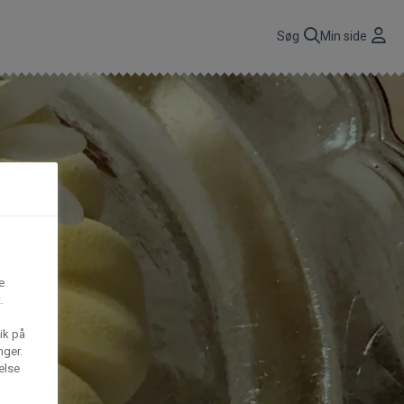
r
Søg
Min side
CBP A/S
n
få
Gima Catering A/S
t,
e
S
Mega House A/S
.
ik på
nger.
Waffle Barons
else