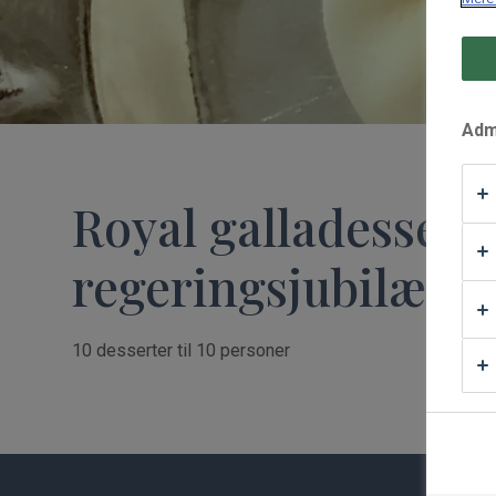
Waffle Supply
Admi
Royal galladessert
regeringsjubilæu
10 desserter til 10 personer