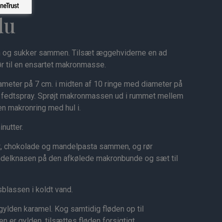
du
n og sukker sammen. Tilsæt æggehviderne en ad
ør til en ensartet makronmasse.
ameter på 7 cm. i midten af 10 ringe med diameter på
 fedtspray. Sprøjt makronmassen ud i rummet mellem
en makronring med hul i.
nutter.
, chokolade og mandelpasta sammen, og rør
andelknasen på den afkølede makronbunde og sæt til
blassen i koldt vand.
gylden karamel. Kog samtidig fløden op til
n er gylden, tilsættes fløden forsigtigt.