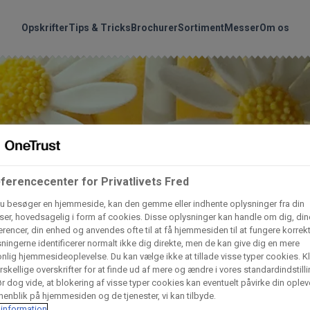
handler vores produkte
Søg
Opskrifter
Tips & Tricks
Brochurer
Sortiment
Messer
Om os
nder hvilke:
Gem dine favoritter!
Arctic Import
BC Catering A/S
Lad ikke en eneste opskrift gå tabt! Opret en profil nu og start di
personlige samling af favoritopskrifter eller produkter.
liv medlem af Odense Marcipan's professionelle fællesskab og 
Dagrofa Foodservice
Fullhouse
ferencecenter for Privatlivets Fred
em adgang til dine gemte opskrifter og produkter - når som hels
u besøger en hjemmeside, kan den gemme eller indhente oplysninger fra din
hvor som helst.
er, hovedsagelig i form af cookies. Disse oplysninger kan handle om dig, din
INCO Cash & Carry
L. C. Lauritzen A/
rencer, din enhed og anvendes ofte til at få hjemmesiden til at fungere korrekt
ningerne identificerer normalt ikke dig direkte, men de kan give dig en mere
Log ind
Opret profil
nlig hjemmesideoplevelse. Du kan vælge ikke at tillade visse typer cookies. Kl
rskellige overskrifter for at finde ud af mere og ændre i vores standardindstilli
Vaffelexpressen
Vaffelgrossisten
r dog vide, at blokering af visse typer cookies kan eventuelt påvirke din oplev
enblik på hjemmesiden og de tjenester, vi kan tilbyde.
information