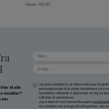
Varenr. 103151
fra
l
Jeg giver samtykke til, at Odense Marcipan for pro
ter til alle
personoplysninger til at sende nyhedsbreve via e-ma
res konditor?
nyhedsbrev, indsamler vi oplysninger om dig via anal
indholdet af nyhedsbrevet.
 her.
Jeg er bekendt med Odense Marcipans
privatlivspoli
mit samtykke ved at bruge afmeldingslinket i den e