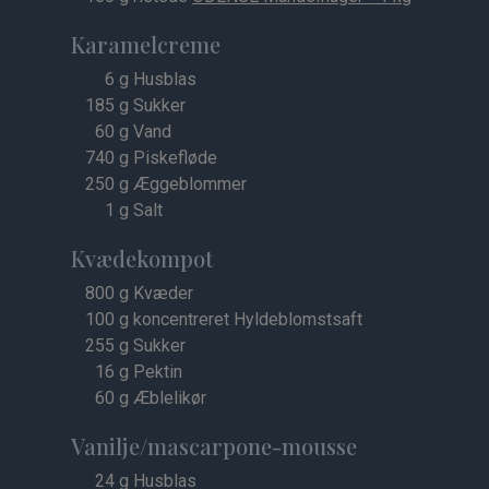
Karamelcreme
6
g Husblas
185
g Sukker
60
g Vand
740
g Piskefløde
250
g Æggeblommer
1
g Salt
Kvædekompot
800
g Kvæder
100
g koncentreret Hyldeblomstsaft
255
g Sukker
16
g Pektin
60
g Æblelikør
Vanilje/mascarpone-mousse
24
g Husblas