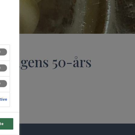
nningens 50-års
ktive
te