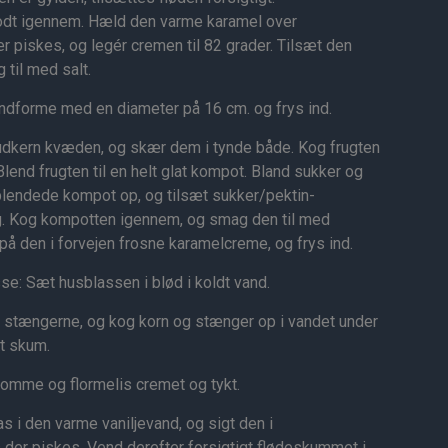
dt igennem. Hæld den varme karamel over
piskes, og legér cremen til 82 grader. Tilsæt den
til med salt.
ndforme med en diameter på 16 cm. og frys ind.
kern kvæden, og skær dem i tynde både. Kog frugten
lend frugten til en helt glat kompot. Bland sukker og
lendede kompot op, og tilsæt sukker/pektin-
g. Kog kompotten igennem, og smag den til med
på den i forvejen frosne karamelcreme, og frys ind.
: Sæt husblassen i blød i koldt vand.
f stængerne, og kog korn og stænger op i vandet under
et skum.
mme og flormelis cremet og tykt.
 i den varme vaniljevand, og sigt den i
er piskes. Vend derefter forsigtigt flødeskummet i.