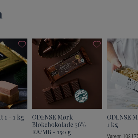
n
1 - 1 kg
ODENSE Mørk
ODENSE Ma
Blokchokolade 56%
1 kg
RA/MB - 150 g
Varenr. 10217