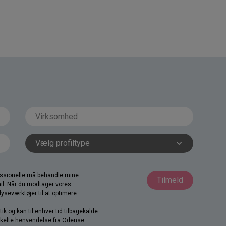
fessionelle må behandle mine
Tilmeld
il. Når du modtager vores
yseværktøjer til at optimere
tik
og kan til enhver tid tilbagekalde
nkelte henvendelse fra Odense