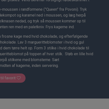
-moussen i randformene (”Queen” fra Povoni). Tryk
dekompot og karamel ned i moussen, og læg herpå
knasen nedad, og tryk så moussen kommer op til
nten ren med en paletkniv. Frys kagerne ind.
n frosne kage med hvid chokolade, og efterfølgende
hokolade. Lav 3 margueritteblomster i hvid og gul
ad dem tørre helt op. Form 3 stilke i hvid chokolade til
eritteblomst på toppen af hver stilk. Støb en lille hvid
erpå stilkene med blomsterne. Sæt
midten af kagerne, inden servering.
 til favorit