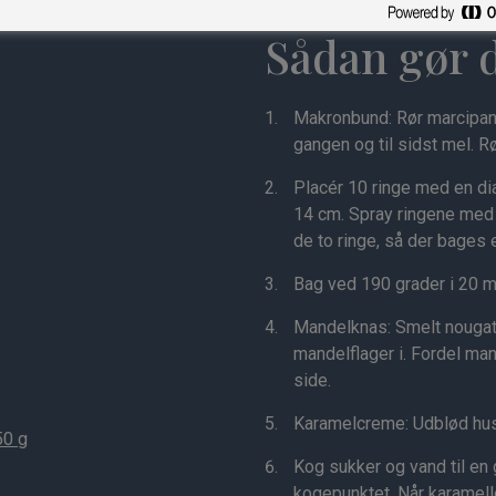
Sådan gør 
Makronbund: Rør marcipa
gangen og til sidst mel. R
Placér 10 ringe med en di
14 cm. Spray ringene med
de to ringe, så der bages 
Bag ved 190 grader i 20 mi
Mandelknas: Smelt nougat
mandelflager i. Fordel m
side.
Karamelcreme: Udblød hus
50 g
Kog sukker og vand til en 
kogepunktet. Når karamelle