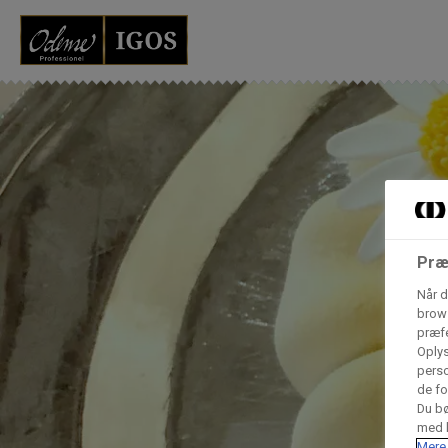
Grossister der for
Vores produkter forhandles kun via grossister - se heru
AB Catering A/S
Condi ApS
B
Præ
n
Når d
brows
Hørkram Foodservice A/S
præfe
Oplys
perso
de fo
Procater ApS
Du bø
med h
Mere 