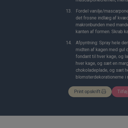
Fordel vanilje/mascarpone
det frosne indlæg af kvæ
makronbunden med mandel
kanten af formen. Skrab ka
Afpyntning: Spray hele de
midten af kagen med gul c
fondant til hver kage, og l
hver kage, og sæt en margu
chokoladeplade, og sæt h
blomsterdekorationerne i 
Print opskrift
Tilføj