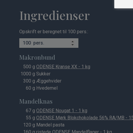
Ingredienser
Opskrift er beregnet til 100 pers.:
pers.
Makronbund
500
g
ODENSE Kranse XX - 1 kg
1000
g Sukker
300
g Æggehvider
60
g Hvedemel
Mandelknas
67
g
ODENSE Nougat 1 - 1 kg
55
g
ODENSE Mørk Blokchokolade 56% RA/MB - 1
120
g Mandel pasta
160
g ristede
ODENSE Mandelflager - 1 kg