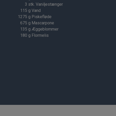
3
stk. Vaniljestænger
115
g Vand
1275
g Piskefløde
675
g Mascarpone
135
g Æggeblommer
180
g Flormelis