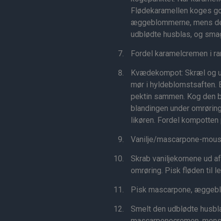
Flødekaramellen koges go
æggeblommerne, mens der 
udblødte husblas, og smag 
Fordel karamelcremen i ra
Kvædekompot: Skræl og ud
mør i hyldeblomstsaften. B
pektin sammen. Kog den b
blandingen under omrørin
likøren. Fordel kompotten 
Vanilje/mascarpone-mousse
Skrab vaniljekornene ud a
omrøring. Pisk fløden til l
Pisk mascarpone, æggeblo
Smelt den udblødte husblas
mascarponecremen, mens d