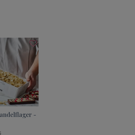
ndelflager -
5