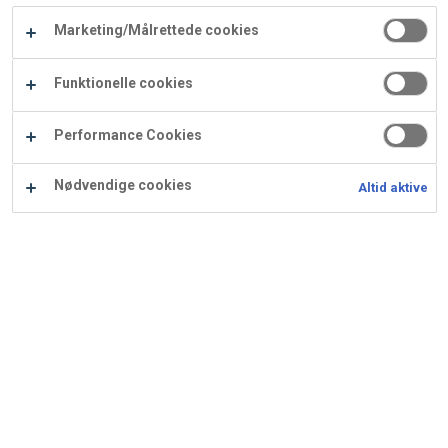
Carry
Marketing/Målrettede cookies
Procater
Waf
Vaffelexpressen
Vaffelgrossisten
ApS
Ba
Funktionelle cookies
Waffle
Performance Cookies
Supply
Nødvendige cookies
Altid aktive
Chokoladecookies
Ingredienser
Opskrift er beregnet til 140 stk.: