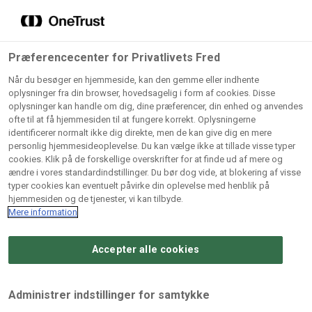
Grossister der forhandler
Søg
vores produkter
Gem dine favoritter!
Præferencecenter for Privatlivets Fred
Vores produkter forhandles kun via grossister - se
Når du besøger en hjemmeside, kan den gemme eller indhente
herunder hvilke:
oplysninger fra din browser, hovedsagelig i form af cookies. Disse
oplysninger kan handle om dig, dine præferencer, din enhed og anvendes
Lad ikke en eneste opskrift gå tabt! Opret en profil nu og
ofte til at få hjemmesiden til at fungere korrekt. Oplysningerne
identificerer normalt ikke dig direkte, men de kan give dig en mere
start din personlige samling af favoritopskrifter eller
AB
BC
Arctic
CB
personlig hjemmesideoplevelse. Du kan vælge ikke at tillade visse typer
produkter.
Catering
Catering
cookies. Klik på de forskellige overskrifter for at finde ud af mere og
Import
A/
ændre i vores standardindstillinger. Du bør dog vide, at blokering af visse
A/S
A/S
Bliv medlem af Odense Marcipan's professionelle
typer cookies kan eventuelt påvirke din oplevelse med henblik på
fællesskab og få nem adgang til dine gemte opskrifter og
hjemmesiden og de tjenester, vi kan tilbyde.
Gi
Condi
Dagrofa
produkter - når som helst, hvor som helst.
Mere information
Fullhouse
Ca
ApS
Foodservice
A/
Accepter alle cookies
Log ind
Opret profil
Hørkram
INCO
L. C.
Me
Foodservice
Cash
Lauritzen
Ho
Administrer indstillinger for samtykke
A/S
&
A/S
A/