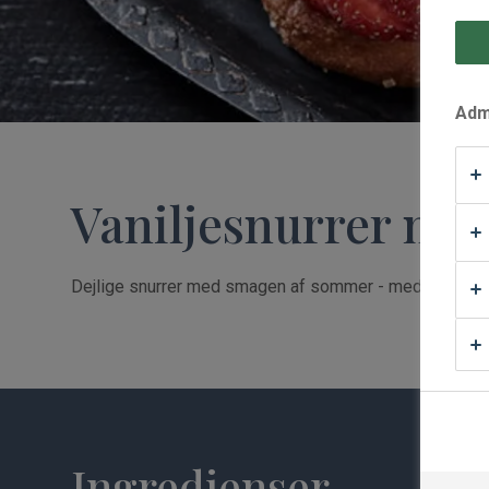
Waffle Supply
Admi
Vaniljesnurrer me
Dejlige snurrer med smagen af sommer - med remonce, 
Ingredienser