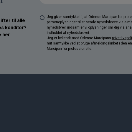
Jeg giver samtykke til, at Odense Marcipan for pro
ter til alle
personoplysninger til at sende nyhedsbreve via e-ma
res konditor?
nyhedsbrev, indsamler vi oplysninger om dig via anal
indholdet af nyhedsbrevet.
 her.
Jeg er bekendt med Odense Marcipans
privatlivspoli
mit samtykke ved at bruge afmeldingslinket i den e
Marcipan for professionelle.