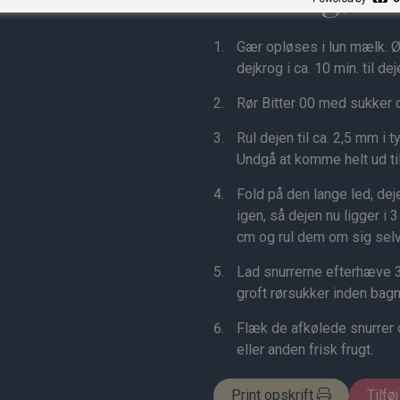
Gær opløses i lun mælk. Ø
dejkrog i ca. 10 min. til d
Rør Bitter 00 med sukker o
Rul dejen til ca. 2,5 mm i
Undgå at komme helt ud til
Fold på den lange led, dej
igen, så dejen nu ligger i 
cm og rul dem om sig selv, 
Lad snurrerne efterhæve
groft rørsukker inden bagn
Flæk de afkølede snurrer
eller anden frisk frugt.
Print opskrift
Tilføj