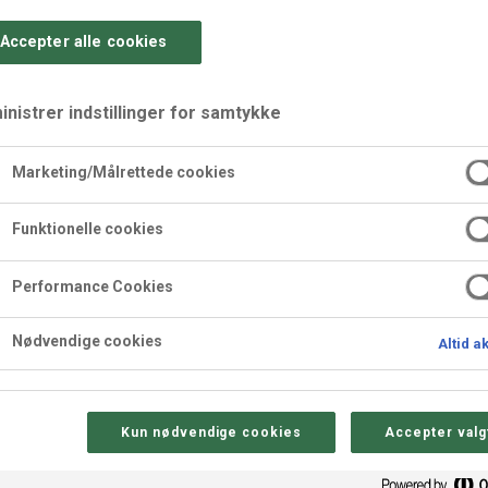
Accepter alle cookies
nistrer indstillinger for samtykke
Marketing/Målrettede cookies
d creme og jordbær
Funktionelle cookies
creme og friske jordbær. Anden frisk frugt kan også bruges.
Performance Cookies
Nødvendige cookies
Altid a
Kun nødvendige cookies
Accepter valg
Sådan gør 