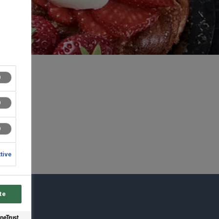
ktive
te
du