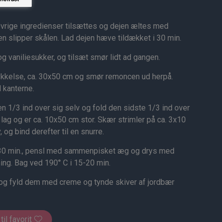
vrige ingredienser tilsættes og dejen æltes med
ejen slipper skålen. Lad dejen hæve tildækket i 30 min.
g vaniliesukker, og tilsæt smør lidt ad gangen.
 tykkelse, ca. 30x50 cm og smør remoncen ud herpå.
 kanterne.
en 1/3 ind over sig selv og fold den sidste 1/3 ind over
3 lag og er ca. 10x50 cm stor. Skær strimler på ca. 3x10
og bind derefter til en snurre.
 30 min., pensl med sammenpisket æg og drys med
ing. Bag ved 190° C i 15-20 min.
 og fyld dem med creme og tynde skiver af jordbær
 til favorit