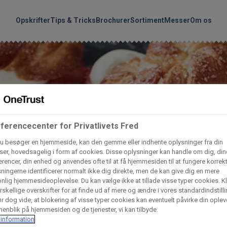
handler vores produkte
Søg
Opskrifter
Tips & Tricks
Brochurer
Sortiment
Messer
Om os
nder hvilke:
Gem dine favoritter!
Arctic Import
BC Catering A/S
Lad ikke en eneste opskrift gå tabt! Opret en profil nu og start di
personlige samling af favoritopskrifter eller produkter.
ferencecenter for Privatlivets Fred
liv medlem af Odense Marcipan's professionelle fællesskab og 
Dagrofa Foodservice
Fullhouse
em adgang til dine gemte opskrifter og produkter - når som hels
u besøger en hjemmeside, kan den gemme eller indhente oplysninger fra din
hvor som helst.
er, hovedsagelig i form af cookies. Disse oplysninger kan handle om dig, din
rencer, din enhed og anvendes ofte til at få hjemmesiden til at fungere korrekt
INCO Cash & Carry
L. C. Lauritzen A/
ningerne identificerer normalt ikke dig direkte, men de kan give dig en mere
nlig hjemmesideoplevelse. Du kan vælge ikke at tillade visse typer cookies. Kl
Log ind
Opret profil
rskellige overskrifter for at finde ud af mere og ændre i vores standardindstilli
r dog vide, at blokering af visse typer cookies kan eventuelt påvirke din oplev
Vaffelexpressen
Vaffelgrossisten
enblik på hjemmesiden og de tjenester, vi kan tilbyde.
information