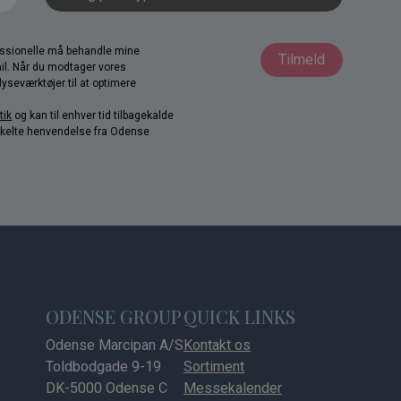
fessionelle må behandle mine
Tilmeld
il. Når du modtager vores
yseværktøjer til at optimere
tik
og kan til enhver tid tilbagekalde
nkelte henvendelse fra Odense
ODENSE GROUP
QUICK LINKS
Odense Marcipan A/S
Kontakt os
Toldbodgade 9-19
Sortiment
DK-5000 Odense C
Messekalender