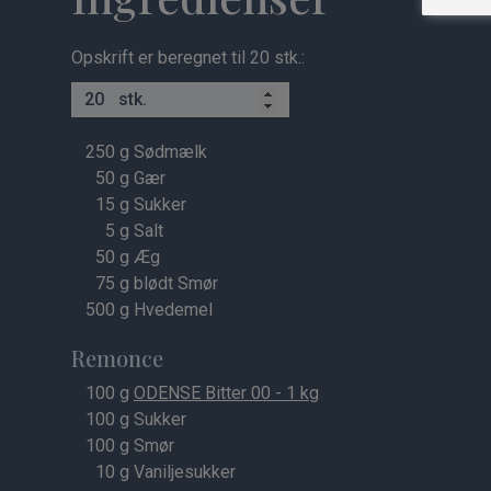
Opskrift er beregnet til 20 stk.:
stk.
250
g Sødmælk
50
g Gær
15
g Sukker
5
g Salt
50
g Æg
75
g blødt Smør
500
g Hvedemel
Remonce
100
g
ODENSE Bitter 00 - 1 kg
100
g Sukker
100
g Smør
10
g Vaniljesukker