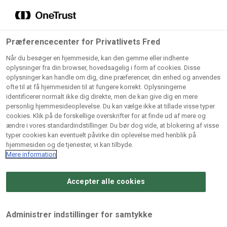
Grossister der forhandler
Søg
vores produkter
Gem dine favoritter!
Præferencecenter for Privatlivets Fred
Vores produkter forhandles kun via grossister - se
Når du besøger en hjemmeside, kan den gemme eller indhente
herunder hvilke:
oplysninger fra din browser, hovedsagelig i form af cookies. Disse
oplysninger kan handle om dig, dine præferencer, din enhed og anvendes
Lad ikke en eneste opskrift gå tabt! Opret en profil nu og
ofte til at få hjemmesiden til at fungere korrekt. Oplysningerne
identificerer normalt ikke dig direkte, men de kan give dig en mere
start din personlige samling af favoritopskrifter eller
AB
BC
Arctic
CB
personlig hjemmesideoplevelse. Du kan vælge ikke at tillade visse typer
produkter.
Catering
Catering
cookies. Klik på de forskellige overskrifter for at finde ud af mere og
Import
A/
ændre i vores standardindstillinger. Du bør dog vide, at blokering af visse
A/S
A/S
Bliv medlem af Odense Marcipan's professionelle
typer cookies kan eventuelt påvirke din oplevelse med henblik på
fællesskab og få nem adgang til dine gemte opskrifter og
hjemmesiden og de tjenester, vi kan tilbyde.
Gi
Condi
Dagrofa
produkter - når som helst, hvor som helst.
Mere information
Fullhouse
Ca
ApS
Foodservice
A/
Accepter alle cookies
Log ind
Opret profil
Hørkram
INCO
L. C.
Me
Foodservice
Cash
Lauritzen
Ho
Administrer indstillinger for samtykke
A/S
&
A/S
A/