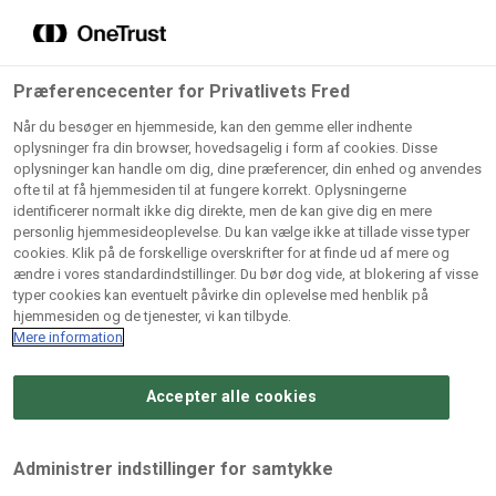
Grossister der forhandler
Søg
vores produkter
Gem dine favoritter!
Præferencecenter for Privatlivets Fred
Vores produkter forhandles kun via grossister - se
Når du besøger en hjemmeside, kan den gemme eller indhente
herunder hvilke:
oplysninger fra din browser, hovedsagelig i form af cookies. Disse
oplysninger kan handle om dig, dine præferencer, din enhed og anvendes
Lad ikke en eneste opskrift gå tabt! Opret en profil nu og
ofte til at få hjemmesiden til at fungere korrekt. Oplysningerne
identificerer normalt ikke dig direkte, men de kan give dig en mere
start din personlige samling af favoritopskrifter eller
AB
BC
Arctic
CB
personlig hjemmesideoplevelse. Du kan vælge ikke at tillade visse typer
produkter.
Catering
Catering
cookies. Klik på de forskellige overskrifter for at finde ud af mere og
Import
A/
ændre i vores standardindstillinger. Du bør dog vide, at blokering af visse
A/S
A/S
Bliv medlem af Odense Marcipan's professionelle
typer cookies kan eventuelt påvirke din oplevelse med henblik på
fællesskab og få nem adgang til dine gemte opskrifter og
hjemmesiden og de tjenester, vi kan tilbyde.
Gi
Condi
Dagrofa
produkter - når som helst, hvor som helst.
Mere information
Fullhouse
Ca
ApS
Foodservice
A/
Accepter alle cookies
Log ind
Opret profil
Hørkram
INCO
L. C.
Me
Foodservice
Cash
Lauritzen
Ho
Administrer indstillinger for samtykke
A/S
&
A/S
A/