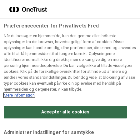
Grossister der forhandler
Søg
vores produkter
Gem dine favoritter!
Præferencecenter for Privatlivets Fred
Vores produkter forhandles kun via grossister - se
Når du besøger en hjemmeside, kan den gemme eller indhente
herunder hvilke:
oplysninger fra din browser, hovedsagelig i form af cookies. Disse
oplysninger kan handle om dig, dine præferencer, din enhed og anvendes
Lad ikke en eneste opskrift gå tabt! Opret en profil nu og
ofte til at få hjemmesiden til at fungere korrekt. Oplysningerne
identificerer normalt ikke dig direkte, men de kan give dig en mere
start din personlige samling af favoritopskrifter eller
AB
BC
Arctic
CB
personlig hjemmesideoplevelse. Du kan vælge ikke at tillade visse typer
produkter.
Catering
Catering
cookies. Klik på de forskellige overskrifter for at finde ud af mere og
Import
A/
ændre i vores standardindstillinger. Du bør dog vide, at blokering af visse
A/S
A/S
Bliv medlem af Odense Marcipan's professionelle
typer cookies kan eventuelt påvirke din oplevelse med henblik på
fællesskab og få nem adgang til dine gemte opskrifter og
hjemmesiden og de tjenester, vi kan tilbyde.
Gi
Condi
Dagrofa
produkter - når som helst, hvor som helst.
Mere information
Fullhouse
Ca
ApS
Foodservice
A/
Accepter alle cookies
Log ind
Opret profil
Hørkram
INCO
L. C.
Me
Foodservice
Cash
Lauritzen
Ho
Administrer indstillinger for samtykke
A/S
&
A/S
A/