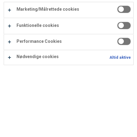
Carry
Emballage
Marketing/Målrettede cookies
Procater
Waf
Vaffelexpressen
Vaffelgrossisten
ApS
Ba
Funktionelle cookies
Waffle
Se alle kategorier
Performance Cookies
Supply
Nødvendige cookies
Altid aktive
Viser
5
resultater
Sortér efter