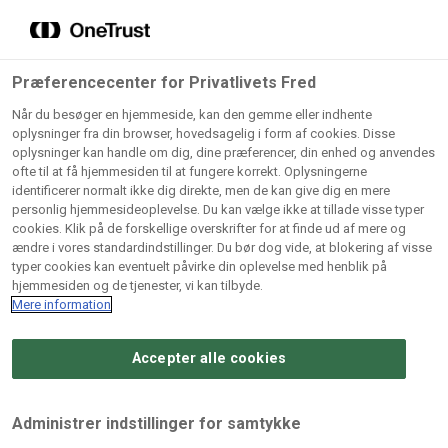
Grossister der forhandler
Søg
vores produkter
Gem dine favoritter!
Præferencecenter for Privatlivets Fred
Vores produkter forhandles kun via grossister - se
Når du besøger en hjemmeside, kan den gemme eller indhente
herunder hvilke:
oplysninger fra din browser, hovedsagelig i form af cookies. Disse
oplysninger kan handle om dig, dine præferencer, din enhed og anvendes
Lad ikke en eneste opskrift gå tabt! Opret en profil nu og
ofte til at få hjemmesiden til at fungere korrekt. Oplysningerne
identificerer normalt ikke dig direkte, men de kan give dig en mere
start din personlige samling af favoritopskrifter eller
AB
BC
Arctic
CB
personlig hjemmesideoplevelse. Du kan vælge ikke at tillade visse typer
produkter.
Catering
Catering
cookies. Klik på de forskellige overskrifter for at finde ud af mere og
Import
A/
ændre i vores standardindstillinger. Du bør dog vide, at blokering af visse
A/S
A/S
Bliv medlem af Odense Marcipan's professionelle
typer cookies kan eventuelt påvirke din oplevelse med henblik på
fællesskab og få nem adgang til dine gemte opskrifter og
hjemmesiden og de tjenester, vi kan tilbyde.
Gi
Condi
Dagrofa
produkter - når som helst, hvor som helst.
Mere information
Fullhouse
Ca
ApS
Foodservice
A/
Accepter alle cookies
Log ind
Opret profil
Hørkram
INCO
L. C.
Me
Foodservice
Cash
Lauritzen
Ho
Administrer indstillinger for samtykke
A/S
&
A/S
A/