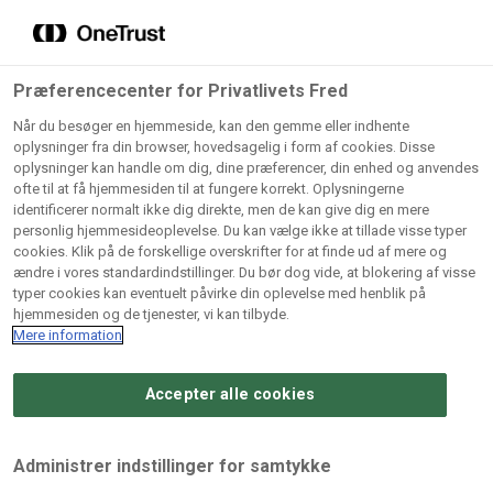
Grossister der forhandler
Søg
vores produkter
Gem dine favoritter!
Præferencecenter for Privatlivets Fred
Vores produkter forhandles kun via grossister - se
Når du besøger en hjemmeside, kan den gemme eller indhente
herunder hvilke:
oplysninger fra din browser, hovedsagelig i form af cookies. Disse
oplysninger kan handle om dig, dine præferencer, din enhed og anvendes
Lad ikke en eneste opskrift gå tabt! Opret en profil nu og
ofte til at få hjemmesiden til at fungere korrekt. Oplysningerne
identificerer normalt ikke dig direkte, men de kan give dig en mere
start din personlige samling af favoritopskrifter eller
AB
BC
Arctic
CB
personlig hjemmesideoplevelse. Du kan vælge ikke at tillade visse typer
produkter.
Catering
Catering
cookies. Klik på de forskellige overskrifter for at finde ud af mere og
Import
A/
ændre i vores standardindstillinger. Du bør dog vide, at blokering af visse
A/S
A/S
Bliv medlem af Odense Marcipan's professionelle
typer cookies kan eventuelt påvirke din oplevelse med henblik på
fællesskab og få nem adgang til dine gemte opskrifter og
hjemmesiden og de tjenester, vi kan tilbyde.
Gi
Condi
Dagrofa
produkter - når som helst, hvor som helst.
Mere information
Fullhouse
Ca
ApS
Foodservice
A/
Accepter alle cookies
Log ind
Opret profil
Hørkram
INCO
L. C.
Me
Foodservice
Cash
Lauritzen
Ho
Administrer indstillinger for samtykke
A/S
&
A/S
A/