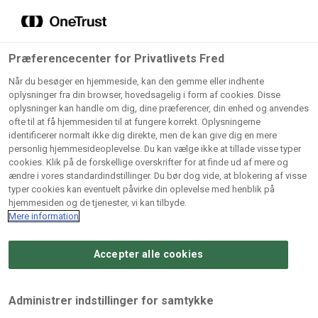
Grossister der forhandler
Søg
vores produkter
Gem dine favoritter!
Præferencecenter for Privatlivets Fred
Vores produkter forhandles kun via grossister - se
Når du besøger en hjemmeside, kan den gemme eller indhente
herunder hvilke:
oplysninger fra din browser, hovedsagelig i form af cookies. Disse
oplysninger kan handle om dig, dine præferencer, din enhed og anvendes
Lad ikke en eneste opskrift gå tabt! Opret en profil nu og
ofte til at få hjemmesiden til at fungere korrekt. Oplysningerne
identificerer normalt ikke dig direkte, men de kan give dig en mere
start din personlige samling af favoritopskrifter eller
AB
BC
Arctic
CB
personlig hjemmesideoplevelse. Du kan vælge ikke at tillade visse typer
produkter.
Catering
Catering
cookies. Klik på de forskellige overskrifter for at finde ud af mere og
Import
A/
ændre i vores standardindstillinger. Du bør dog vide, at blokering af visse
A/S
A/S
Bliv medlem af Odense Marcipan's professionelle
typer cookies kan eventuelt påvirke din oplevelse med henblik på
fællesskab og få nem adgang til dine gemte opskrifter og
hjemmesiden og de tjenester, vi kan tilbyde.
Gi
Condi
Dagrofa
produkter - når som helst, hvor som helst.
Mere information
Fullhouse
Ca
ApS
Foodservice
A/
Accepter alle cookies
Log ind
Opret profil
Hørkram
INCO
L. C.
Me
Foodservice
Cash
Lauritzen
Ho
Administrer indstillinger for samtykke
A/S
&
A/S
A/