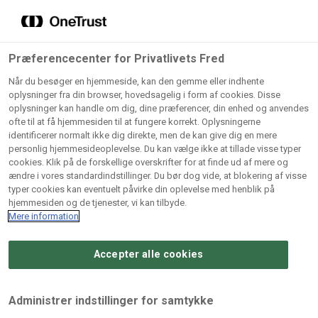
Grossister der forhandler
Søg
vores produkter
Gem dine favoritter!
Præferencecenter for Privatlivets Fred
Vores produkter forhandles kun via grossister - se
Når du besøger en hjemmeside, kan den gemme eller indhente
herunder hvilke:
oplysninger fra din browser, hovedsagelig i form af cookies. Disse
oplysninger kan handle om dig, dine præferencer, din enhed og anvendes
Lad ikke en eneste opskrift gå tabt! Opret en profil nu og
ofte til at få hjemmesiden til at fungere korrekt. Oplysningerne
identificerer normalt ikke dig direkte, men de kan give dig en mere
start din personlige samling af favoritopskrifter eller
AB
BC
Arctic
CB
personlig hjemmesideoplevelse. Du kan vælge ikke at tillade visse typer
produkter.
Catering
Catering
cookies. Klik på de forskellige overskrifter for at finde ud af mere og
Import
A/
ændre i vores standardindstillinger. Du bør dog vide, at blokering af visse
A/S
A/S
Bliv medlem af Odense Marcipan's professionelle
typer cookies kan eventuelt påvirke din oplevelse med henblik på
fællesskab og få nem adgang til dine gemte opskrifter og
hjemmesiden og de tjenester, vi kan tilbyde.
Gi
Condi
Dagrofa
produkter - når som helst, hvor som helst.
Mere information
Fullhouse
Ca
ApS
Foodservice
A/
Accepter alle cookies
Log ind
Opret profil
Hørkram
INCO
L. C.
Me
Foodservice
Cash
Lauritzen
Ho
Administrer indstillinger for samtykke
A/S
&
A/S
A/