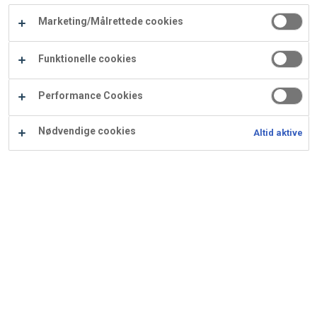
Carry
Mandler
Marketing/Målrettede cookies
Procater
Waf
Vaffelexpressen
Vaffelgrossisten
ApS
Ba
Funktionelle cookies
Waffle
Se alle kategorier
Performance Cookies
Supply
Nødvendige cookies
Altid aktive
Viser
6
resultater
Sortér efter