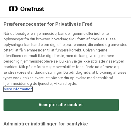
Grossister der forhandler
Søg
vores produkter
Gem dine favoritter!
Præferencecenter for Privatlivets Fred
Vores produkter forhandles kun via grossister - se
Når du besøger en hjemmeside, kan den gemme eller indhente
herunder hvilke:
oplysninger fra din browser, hovedsagelig i form af cookies. Disse
oplysninger kan handle om dig, dine præferencer, din enhed og anvendes
Lad ikke en eneste opskrift gå tabt! Opret en profil nu og
ofte til at få hjemmesiden til at fungere korrekt. Oplysningerne
identificerer normalt ikke dig direkte, men de kan give dig en mere
start din personlige samling af favoritopskrifter eller
AB
BC
Arctic
CB
personlig hjemmesideoplevelse. Du kan vælge ikke at tillade visse typer
produkter.
Catering
Catering
cookies. Klik på de forskellige overskrifter for at finde ud af mere og
Import
A/
ændre i vores standardindstillinger. Du bør dog vide, at blokering af visse
A/S
A/S
Bliv medlem af Odense Marcipan's professionelle
typer cookies kan eventuelt påvirke din oplevelse med henblik på
fællesskab og få nem adgang til dine gemte opskrifter og
hjemmesiden og de tjenester, vi kan tilbyde.
Gi
Condi
Dagrofa
produkter - når som helst, hvor som helst.
Mere information
Fullhouse
Ca
ApS
Foodservice
A/
Accepter alle cookies
Log ind
Opret profil
Hørkram
INCO
L. C.
Me
Foodservice
Cash
Lauritzen
Ho
Administrer indstillinger for samtykke
A/S
&
A/S
A/