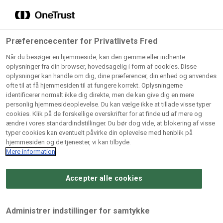
Grossister der forhandler
Søg
vores produkter
Gem dine favoritter!
Præferencecenter for Privatlivets Fred
Vores produkter forhandles kun via grossister - se
Når du besøger en hjemmeside, kan den gemme eller indhente
herunder hvilke:
oplysninger fra din browser, hovedsagelig i form af cookies. Disse
oplysninger kan handle om dig, dine præferencer, din enhed og anvendes
Lad ikke en eneste opskrift gå tabt! Opret en profil nu og
ofte til at få hjemmesiden til at fungere korrekt. Oplysningerne
identificerer normalt ikke dig direkte, men de kan give dig en mere
start din personlige samling af favoritopskrifter eller
AB
BC
Arctic
CB
personlig hjemmesideoplevelse. Du kan vælge ikke at tillade visse typer
produkter.
Catering
Catering
cookies. Klik på de forskellige overskrifter for at finde ud af mere og
Import
A/
ændre i vores standardindstillinger. Du bør dog vide, at blokering af visse
A/S
A/S
Bliv medlem af Odense Marcipan's professionelle
typer cookies kan eventuelt påvirke din oplevelse med henblik på
fællesskab og få nem adgang til dine gemte opskrifter og
hjemmesiden og de tjenester, vi kan tilbyde.
Gi
Condi
Dagrofa
produkter - når som helst, hvor som helst.
Mere information
Fullhouse
Ca
ApS
Foodservice
A/
Accepter alle cookies
Log ind
Opret profil
Hørkram
INCO
L. C.
Me
Foodservice
Cash
Lauritzen
Ho
Administrer indstillinger for samtykke
A/S
&
A/S
A/