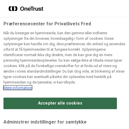
Grossister der forhandler
Søg
vores produkter
Gem dine favoritter!
Præferencecenter for Privatlivets Fred
Vores produkter forhandles kun via grossister - se
Når du besøger en hjemmeside, kan den gemme eller indhente
herunder hvilke:
oplysninger fra din browser, hovedsagelig i form af cookies. Disse
oplysninger kan handle om dig, dine præferencer, din enhed og anvendes
Lad ikke en eneste opskrift gå tabt! Opret en profil nu og
ofte til at få hjemmesiden til at fungere korrekt. Oplysningerne
identificerer normalt ikke dig direkte, men de kan give dig en mere
start din personlige samling af favoritopskrifter eller
AB
BC
Arctic
CB
personlig hjemmesideoplevelse. Du kan vælge ikke at tillade visse typer
produkter.
Catering
Catering
cookies. Klik på de forskellige overskrifter for at finde ud af mere og
Import
A/
ændre i vores standardindstillinger. Du bør dog vide, at blokering af visse
A/S
A/S
Bliv medlem af Odense Marcipan's professionelle
typer cookies kan eventuelt påvirke din oplevelse med henblik på
fællesskab og få nem adgang til dine gemte opskrifter og
hjemmesiden og de tjenester, vi kan tilbyde.
Gi
Condi
Dagrofa
produkter - når som helst, hvor som helst.
Mere information
Fullhouse
Ca
ApS
Foodservice
A/
Accepter alle cookies
Log ind
Opret profil
Hørkram
INCO
L. C.
Me
Foodservice
Cash
Lauritzen
Ho
Administrer indstillinger for samtykke
A/S
&
A/S
A/