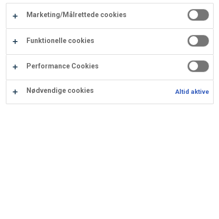
Carry
Chokoladedip
Marketing/Målrettede cookies
Procater
Waf
Vaffelexpressen
Vaffelgrossisten
ApS
Ba
Funktionelle cookies
Waffle
Se alle kategorier
Performance Cookies
Supply
Nødvendige cookies
Altid aktive
Viser
1
resultater
Sortér efter