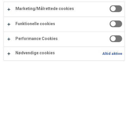
Carry
Marketing/Målrettede cookies
Procater
Waf
Vaffelexpressen
Vaffelgrossisten
ApS
Ba
Funktionelle cookies
Waffle
Performance Cookies
Supply
Nødvendige cookies
Altid aktive
Napoleonshat med nougat
Ingredienser
Opskrift er beregnet til 100 stk.: