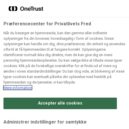
Grossister der forhandler
Søg
vores produkter
Gem dine favoritter!
Præferencecenter for Privatlivets Fred
Vores produkter forhandles kun via grossister - se
Når du besøger en hjemmeside, kan den gemme eller indhente
herunder hvilke:
oplysninger fra din browser, hovedsagelig i form af cookies. Disse
oplysninger kan handle om dig, dine præferencer, din enhed og anvendes
Lad ikke en eneste opskrift gå tabt! Opret en profil nu og
ofte til at få hjemmesiden til at fungere korrekt. Oplysningerne
identificerer normalt ikke dig direkte, men de kan give dig en mere
start din personlige samling af favoritopskrifter eller
AB
BC
Arctic
CB
personlig hjemmesideoplevelse. Du kan vælge ikke at tillade visse typer
produkter.
Catering
Catering
cookies. Klik på de forskellige overskrifter for at finde ud af mere og
Import
A/
ændre i vores standardindstillinger. Du bør dog vide, at blokering af visse
A/S
A/S
Bliv medlem af Odense Marcipan's professionelle
typer cookies kan eventuelt påvirke din oplevelse med henblik på
fællesskab og få nem adgang til dine gemte opskrifter og
hjemmesiden og de tjenester, vi kan tilbyde.
Gi
Condi
Dagrofa
produkter - når som helst, hvor som helst.
Mere information
Fullhouse
Ca
ApS
Foodservice
A/
Accepter alle cookies
Log ind
Opret profil
Hørkram
INCO
L. C.
Me
Foodservice
Cash
Lauritzen
Ho
Administrer indstillinger for samtykke
A/S
&
A/S
A/