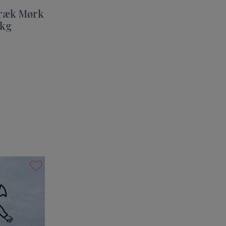
ræk Mørk
 kg