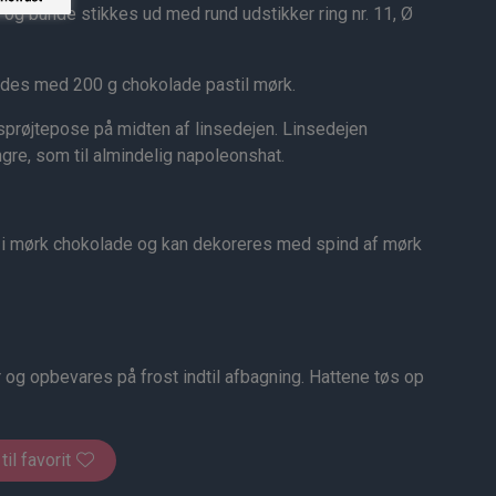
 og bunde stikkes ud med rund udstikker ring nr. 11, Ø
des med 200 g chokolade pastil mørk.
prøjtepose på midten af linsedejen. Linsedejen
gre, som til almindelig napoleonshat.
 i mørk chokolade og kan dekoreres med spind af mørk
 og opbevares på frost indtil afbagning. Hattene tøs op
 til favorit