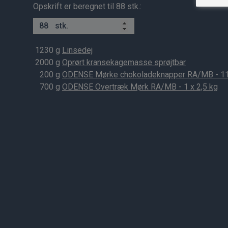
Opskrift er beregnet til 88 stk.:
stk.
1230
g
Linsedej
2000
g
Oprørt kransekagemasse sprøjtbar
200
g
ODENSE Mørke chokoladeknapper RA/MB - 1
700
g
ODENSE Overtræk Mørk RA/MB - 1 x 2,5 kg