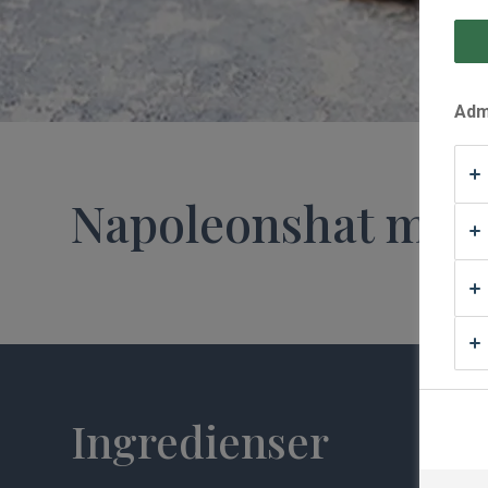
Waffle Supply
Admi
Napoleonshat med
Ingredienser