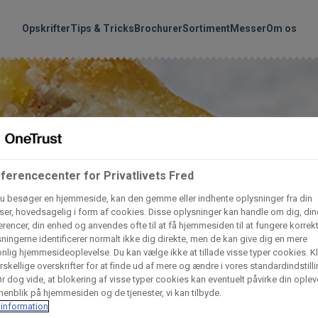
handler vores produkte
Søg
Opskrifter
Tips & Tricks
Brochurer
Sortiment
Messer
Om os
nder hvilke:
Gem dine favoritter!
Arctic Import
BC Catering A/S
Lad ikke en eneste opskrift gå tabt! Opret en profil nu og start di
personlige samling af favoritopskrifter eller produkter.
ferencecenter for Privatlivets Fred
liv medlem af Odense Marcipan's professionelle fællesskab og 
Dagrofa Foodservice
Fullhouse
em adgang til dine gemte opskrifter og produkter - når som hels
u besøger en hjemmeside, kan den gemme eller indhente oplysninger fra din
hvor som helst.
er, hovedsagelig i form af cookies. Disse oplysninger kan handle om dig, din
rencer, din enhed og anvendes ofte til at få hjemmesiden til at fungere korrekt
INCO Cash & Carry
L. C. Lauritzen A/
ningerne identificerer normalt ikke dig direkte, men de kan give dig en mere
nlig hjemmesideoplevelse. Du kan vælge ikke at tillade visse typer cookies. Kl
Log ind
Opret profil
rskellige overskrifter for at finde ud af mere og ændre i vores standardindstilli
r dog vide, at blokering af visse typer cookies kan eventuelt påvirke din oplev
Vaffelexpressen
Vaffelgrossisten
enblik på hjemmesiden og de tjenester, vi kan tilbyde.
information