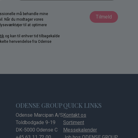
fessionelle må behandle mine
Tilmeld
il. Når du modtager vores
yseværktøjer til at optimere
tik
og kan til enhver tid tilbagekalde
nkelte henvendelse fra Odense
ODENSE GROUP
QUICK LINKS
Odense Marcipan A/S
Kontakt os
Toldbodgade 9-19
Sortiment
DK-5000 Odense C
Messekalender
+45 63 11 72 00
Job hos ODENSE GROUP