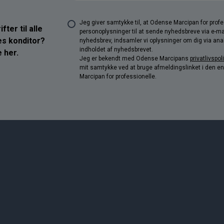
Jeg giver samtykke til, at Odense Marcipan for pro
ter til alle
personoplysninger til at sende nyhedsbreve via e-ma
res konditor?
nyhedsbrev, indsamler vi oplysninger om dig via anal
indholdet af nyhedsbrevet.
 her.
Jeg er bekendt med Odense Marcipans
privatlivspoli
mit samtykke ved at bruge afmeldingslinket i den e
Marcipan for professionelle.