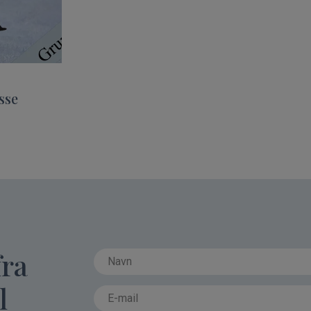
sse
fra
l