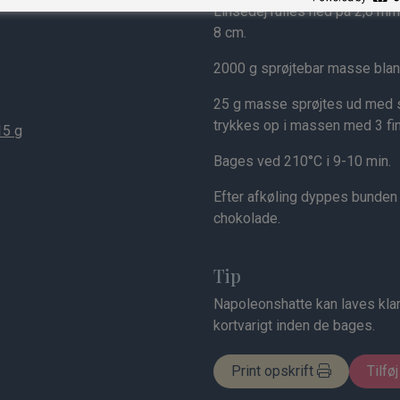
Linsedej rulles ned på 2,8 mm
8 cm.
2000 g sprøjtebar masse blan
25 g masse sprøjtes ud med s
trykkes op i massen med 3 fin
15 g
Bages ved 210°C i 9-10 min.
Efter afkøling dyppes bunden
chokolade.
Tip
Napoleonshatte kan laves klar
kortvarigt inden de bages.
Print opskrift
Tilføj