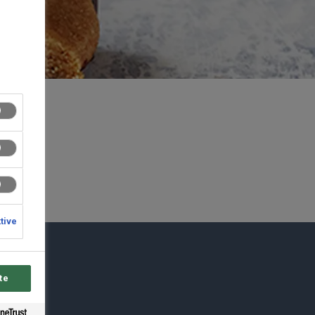
ktive
du
te