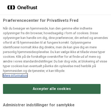
Grossister der forhandler
Søg
vores produkter
Gem dine favoritter!
Præferencecenter for Privatlivets Fred
Vores produkter forhandles kun via grossister - se
Når du besøger en hjemmeside, kan den gemme eller indhente
herunder hvilke:
oplysninger fra din browser, hovedsagelig i form af cookies. Disse
oplysninger kan handle om dig, dine præferencer, din enhed og anvendes
Lad ikke en eneste opskrift gå tabt! Opret en profil nu og
ofte til at få hjemmesiden til at fungere korrekt. Oplysningerne
identificerer normalt ikke dig direkte, men de kan give dig en mere
start din personlige samling af favoritopskrifter eller
AB
BC
Arctic
CB
personlig hjemmesideoplevelse. Du kan vælge ikke at tillade visse typer
produkter.
Catering
Catering
cookies. Klik på de forskellige overskrifter for at finde ud af mere og
Import
A/
ændre i vores standardindstillinger. Du bør dog vide, at blokering af visse
A/S
A/S
Bliv medlem af Odense Marcipan's professionelle
typer cookies kan eventuelt påvirke din oplevelse med henblik på
fællesskab og få nem adgang til dine gemte opskrifter og
hjemmesiden og de tjenester, vi kan tilbyde.
Gi
Condi
Dagrofa
produkter - når som helst, hvor som helst.
Mere information
Fullhouse
Ca
ApS
Foodservice
A/
Accepter alle cookies
Log ind
Opret profil
Hørkram
INCO
L. C.
Me
Foodservice
Cash
Lauritzen
Ho
Administrer indstillinger for samtykke
A/S
&
A/S
A/