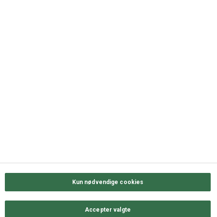
DK-5000 Odense C
+45 63 11 72 00
QUICK LINKS
Kontakt os
Sortiment
Messekalender
Job hos ODENSE GROUP
Privatlivs- & cookiepolitik
Kun nødvendige cookies
Accepter valgte